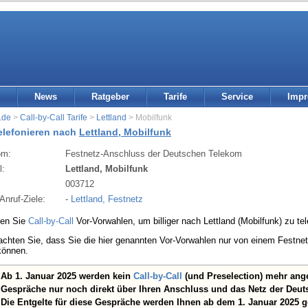
News
Ratgeber
Tarife
Service
Imp
.de
>
Call-by-Call Tarife
>
Lettland
> Mobilfunk
telefonieren nach
Lettland, Mobilfunk
om:
Festnetz-Anschluss der Deutschen Telekom
l:
Lettland, Mobilfunk
:
003712
Anruf-Ziele:
-
Lettland, Festnetz
den Sie
Call-by-Call
Vor-Vorwahlen, um billiger nach Lettland (Mobilfunk) zu tel
eachten Sie, dass Sie die hier genannten Vor-Vorwahlen nur von einem Festn
können.
Ab 1. Januar 2025 werden kein
Call-by-Call
(und Preselection) mehr ang
Gespräche nur noch direkt über Ihren Anschluss und das Netz der Deut
Die Entgelte für diese Gespräche werden Ihnen ab dem 1. Januar 2025 