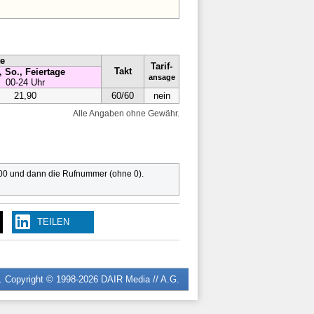
te
Tarif-
Takt
, So., Feiertage
ansage
00-24 Uhr
21,90
60/60
nein
Alle Angaben ohne Gewähr.
 00 und dann die Rufnummer (ohne 0).
TEILEN
n. Copyright © 1998-2026
DAIR Media // A.G.