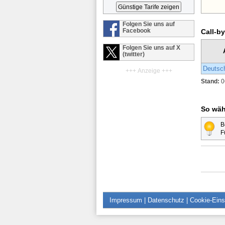
Folgen Sie uns auf
Facebook
Call-by
Folgen Sie uns auf X
(twitter)
Deutsc
+++ Anzeige +++
Stand:
0
So wäh
B
F
Impressum
|
Datenschutz
|
Cookie-Eins