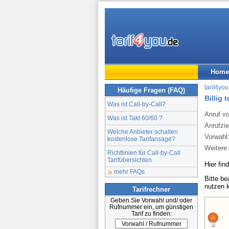
Home
tarif4you
Häufige Fragen (FAQ)
Billig 
Was ist Call-by-Call?
Anruf v
Was ist Takt 60/60 ?
Anrufzie
Welche Anbieter schalten
Vorwahl
kostenlose Tarifansage?
Weitere 
Richtlinien für Call-by-Call
Tarifübersichten
Hier fin
mehr FAQs
Bitte b
nutzen 
Tarifrechner
Geben Sie Vorwahl und/ oder
Rufnummer ein, um günstigen
Tarif zu finden: