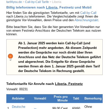
tarif4you.de
>
Call-by-Call Tarife
> Liberia
Billig telefonieren nach
Liberia
, Festnetz und Mobil
Hier finden Sie die günstigsten Telefontarife, um mit
Call-by-Call
nach Liberia zu telefonieren. Die Vergleichstabelle zeigt Ihnen die
günstigste Vor-Vorwahlen, deren Preise und den
Abrechnungstakt
.
Bitte beachten Sie, dass Sie die hier genannten Vor-Vorwahlen nur
von einem Festnetz-Anschluss der Deutschen Telekom aus nutzen
können.
Ab 1. Januar 2025 werden kein Call-by-Call (und
Preselection) mehr angeboten. Ab diesem Zeitpunkt
werden die Gespräche nur noch direkt über Ihren
Anschluss und das Netz der Deutsche Telekom geführt
und abgerechnet. Die Entgelte für diese Gespräche
werden Ihnen ab dem 1. Januar 2025 gemäß dem Tarif
der Deutsche Telekom in Rechnung gestellt.
Telefontarife für Anrufe nach
Liberia, Festnetz
Vorwahl: 00231
Preis pro
Anbieter
Vorwahl
Takt
Bemerkung
Minute
Deutsche
Ohne
1.
--
99,00 Cent
60/60