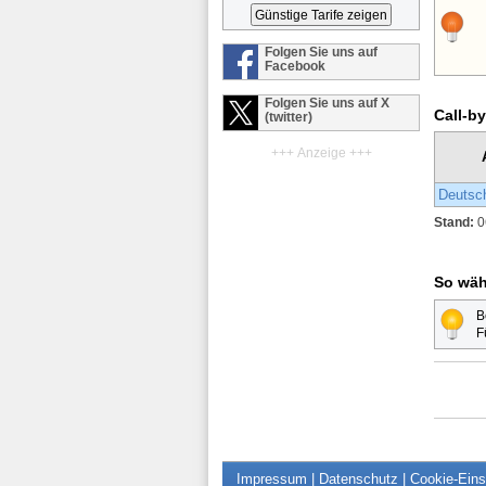
Folgen Sie uns auf
Facebook
Folgen Sie uns auf X
Call-by
(twitter)
+++ Anzeige +++
Deutsc
Stand:
0
So wäh
B
F
Impressum
|
Datenschutz
|
Cookie-Eins