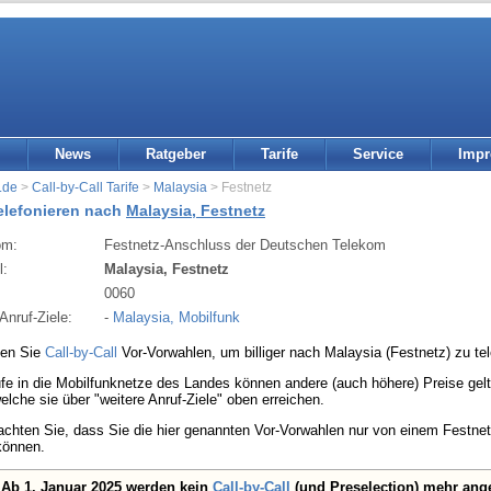
News
Ratgeber
Tarife
Service
Imp
.de
>
Call-by-Call Tarife
>
Malaysia
> Festnetz
telefonieren nach
Malaysia, Festnetz
om:
Festnetz-Anschluss der Deutschen Telekom
l:
Malaysia, Festnetz
:
0060
Anruf-Ziele:
-
Malaysia, Mobilfunk
den Sie
Call-by-Call
Vor-Vorwahlen, um billiger nach Malaysia (Festnetz) zu tel
fe in die Mobilfunknetze des Landes können andere (auch höhere) Preise gelte
welche sie über "weitere Anruf-Ziele" oben erreichen.
eachten Sie, dass Sie die hier genannten Vor-Vorwahlen nur von einem Festn
können.
Ab 1. Januar 2025 werden kein
Call-by-Call
(und Preselection) mehr ang