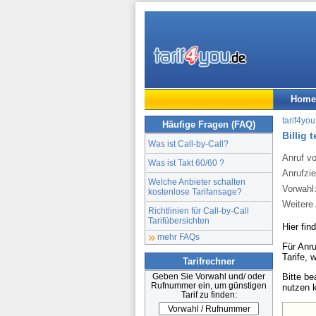
Home
tarif4you
Häufige Fragen (FAQ)
Billig 
Was ist Call-by-Call?
Anruf v
Was ist Takt 60/60 ?
Anrufzie
Welche Anbieter schalten
Vorwahl
kostenlose Tarifansage?
Weitere 
Richtlinien für Call-by-Call
Tarifübersichten
Hier fin
mehr FAQs
Für Anru
Tarife, 
Tarifrechner
Bitte b
Geben Sie Vorwahl und/ oder
Rufnummer ein, um günstigen
nutzen 
Tarif zu finden: