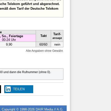
sche Telekom geführt und abgerechnet.
gemäß dem Tarif der Deutsche Telekom
te
Tarif-
Takt
, So., Feiertage
ansage
00-24 Uhr
9,90
60/60
nein
Alle Angaben ohne Gewähr.
 00 und dann die Rufnummer (ohne 0).
TEILEN
n. Copyright © 1998-2026
DAIR Media // A.G.