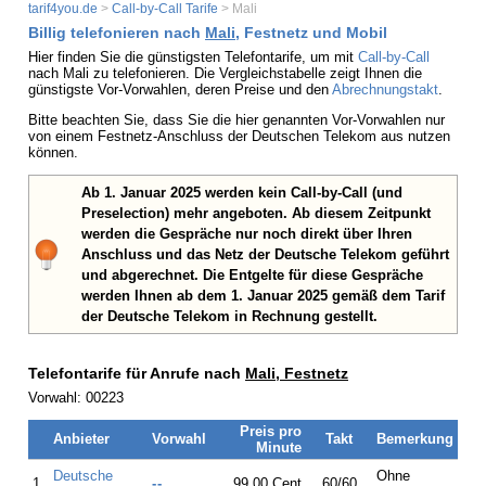
tarif4you.de
>
Call-by-Call Tarife
> Mali
Billig telefonieren nach
Mali
, Festnetz und Mobil
Hier finden Sie die günstigsten Telefontarife, um mit
Call-by-Call
nach Mali zu telefonieren. Die Vergleichstabelle zeigt Ihnen die
günstigste Vor-Vorwahlen, deren Preise und den
Abrechnungstakt
.
Bitte beachten Sie, dass Sie die hier genannten Vor-Vorwahlen nur
von einem Festnetz-Anschluss der Deutschen Telekom aus nutzen
können.
Ab 1. Januar 2025 werden kein Call-by-Call (und
Preselection) mehr angeboten. Ab diesem Zeitpunkt
werden die Gespräche nur noch direkt über Ihren
Anschluss und das Netz der Deutsche Telekom geführt
und abgerechnet. Die Entgelte für diese Gespräche
werden Ihnen ab dem 1. Januar 2025 gemäß dem Tarif
der Deutsche Telekom in Rechnung gestellt.
Telefontarife für Anrufe nach
Mali, Festnetz
Vorwahl: 00223
Preis pro
Anbieter
Vorwahl
Takt
Bemerkung
Minute
Deutsche
Ohne
1.
--
99,00 Cent
60/60