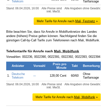
Telekom
Tarifansage
Stand: 06.04.2026, 16:00
Alle Preise sind
Alle Angaben ohne Gewähr.
inkl. MwSt.
Mehr Tarife für Anrufe nach
Mali, Festnetz
»
Bitte beachten Sie, dass für Anrufe in Mobilfunknetze des Landes
andere (höhere) Preise gelten können. Nachfolgend finden Sie die
günstigen Call-by-Call Tarife zum Telefonieren nach Mali, Mobilfunk.
Telefontarife für Anrufe nach
Mali, Mobilfunk
Vorwahlen: 002236, 0022390, 0022391, 0022392, 0022393, 0022394
Preis pro
Anbieter
Vorwahl
Takt
Bemerkung
Minute
Deutsche
Ohne
1.
--
128,00 Cent
60/60
Telekom
Tarifansage
Stand: 06.04.2026, 16:00
Alle Preise sind
Alle Angaben ohne Gewähr.
inkl. MwSt.
Mehr Tarife für Anrufe nach
Mali, Mobilfunk
»