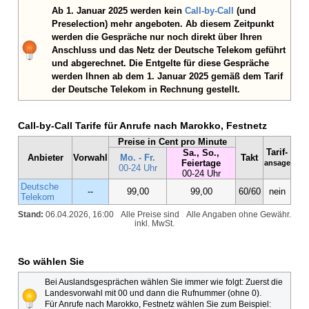
Ab 1. Januar 2025 werden kein
Call-by-Call
(und
Preselection) mehr angeboten. Ab diesem Zeitpunkt
werden die Gespräche nur noch direkt über Ihren
Anschluss und das Netz der Deutsche Telekom geführt
und abgerechnet. Die Entgelte für diese Gespräche
werden Ihnen ab dem 1. Januar 2025 gemäß dem Tarif
der Deutsche Telekom in Rechnung gestellt.
Call-by-Call Tarife für Anrufe nach Marokko, Festnetz
Preise in Cent pro Minute
Tarif-
Sa., So.,
Anbieter
Vorwahl
Mo. - Fr.
Takt
Feiertage
ansage
00-24 Uhr
00-24 Uhr
Deutsche
--
99,00
99,00
60/60
nein
Telekom
Stand:
06.04.2026, 16:00
Alle Preise sind
Alle Angaben ohne Gewähr.
inkl. MwSt.
So wählen Sie
Bei Auslandsgesprächen wählen Sie immer wie folgt: Zuerst die
Landesvorwahl mit 00 und dann die Rufnummer (ohne 0).
Für Anrufe nach Marokko, Festnetz wählen Sie zum Beispiel: