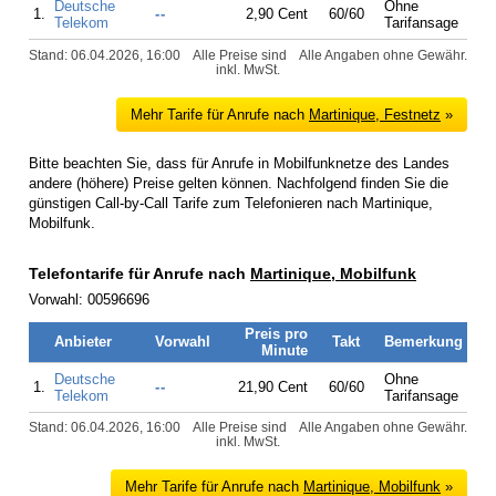
Deutsche
Ohne
1.
--
2,90 Cent
60/60
Telekom
Tarifansage
Stand: 06.04.2026, 16:00
Alle Preise sind
Alle Angaben ohne Gewähr.
inkl. MwSt.
Mehr Tarife für Anrufe nach
Martinique, Festnetz
»
Bitte beachten Sie, dass für Anrufe in Mobilfunknetze des Landes
andere (höhere) Preise gelten können. Nachfolgend finden Sie die
günstigen Call-by-Call Tarife zum Telefonieren nach Martinique,
Mobilfunk.
Telefontarife für Anrufe nach
Martinique, Mobilfunk
Vorwahl: 00596696
Preis pro
Anbieter
Vorwahl
Takt
Bemerkung
Minute
Deutsche
Ohne
1.
--
21,90 Cent
60/60
Telekom
Tarifansage
Stand: 06.04.2026, 16:00
Alle Preise sind
Alle Angaben ohne Gewähr.
inkl. MwSt.
Mehr Tarife für Anrufe nach
Martinique, Mobilfunk
»