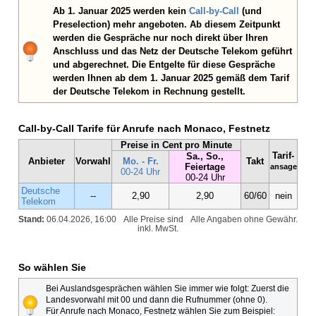
Ab 1. Januar 2025 werden kein
Call-by-Call
(und
Preselection) mehr angeboten. Ab diesem Zeitpunkt
werden die Gespräche nur noch direkt über Ihren
Anschluss und das Netz der Deutsche Telekom geführt
und abgerechnet. Die Entgelte für diese Gespräche
werden Ihnen ab dem 1. Januar 2025 gemäß dem Tarif
der Deutsche Telekom in Rechnung gestellt.
Call-by-Call Tarife für Anrufe nach Monaco, Festnetz
Preise in Cent pro Minute
Tarif-
Sa., So.,
Anbieter
Vorwahl
Mo. - Fr.
Takt
Feiertage
ansage
00-24 Uhr
00-24 Uhr
Deutsche
--
2,90
2,90
60/60
nein
Telekom
Stand:
06.04.2026, 16:00
Alle Preise sind
Alle Angaben ohne Gewähr.
inkl. MwSt.
So wählen Sie
Bei Auslandsgesprächen wählen Sie immer wie folgt: Zuerst die
Landesvorwahl mit 00 und dann die Rufnummer (ohne 0).
Für Anrufe nach Monaco, Festnetz wählen Sie zum Beispiel: