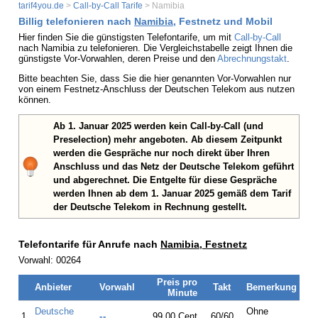
tarif4you.de
>
Call-by-Call Tarife
> Namibia
Billig telefonieren nach
Namibia
, Festnetz und Mobil
Hier finden Sie die günstigsten Telefontarife, um mit
Call-by-Call
nach Namibia zu telefonieren. Die Vergleichstabelle zeigt Ihnen die
günstigste Vor-Vorwahlen, deren Preise und den
Abrechnungstakt
.
Bitte beachten Sie, dass Sie die hier genannten Vor-Vorwahlen nur
von einem Festnetz-Anschluss der Deutschen Telekom aus nutzen
können.
Ab 1. Januar 2025 werden kein Call-by-Call (und
Preselection) mehr angeboten. Ab diesem Zeitpunkt
werden die Gespräche nur noch direkt über Ihren
Anschluss und das Netz der Deutsche Telekom geführt
und abgerechnet. Die Entgelte für diese Gespräche
werden Ihnen ab dem 1. Januar 2025 gemäß dem Tarif
der Deutsche Telekom in Rechnung gestellt.
Telefontarife für Anrufe nach
Namibia, Festnetz
Vorwahl: 00264
Preis pro
Anbieter
Vorwahl
Takt
Bemerkung
Minute
Deutsche
Ohne
1.
--
99,00 Cent
60/60