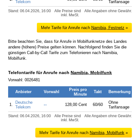
Telekom
Tarifansage
Stand: 06.04.2026, 16:00
Alle Preise sind
Alle Angaben ohne Gewähr.
inkl. MwSt.
Mehr Tarife für Anrufe nach
Namibia, Festnetz
»
Bitte beachten Sie, dass für Anrufe in Mobilfunknetze des Landes
andere (höhere) Preise gelten können. Nachfolgend finden Sie die
günstigen Call-by-Call Tarife zum Telefonieren nach Namibia,
Mobilfunk.
Telefontarife für Anrufe nach
Namibia, Mobilfunk
Vorwahl: 0026481
Preis pro
Anbieter
Vorwahl
Takt
Bemerkung
Minute
Deutsche
Ohne
1.
--
128,00 Cent
60/60
Telekom
Tarifansage
Stand: 06.04.2026, 16:00
Alle Preise sind
Alle Angaben ohne Gewähr.
inkl. MwSt.
Mehr Tarife für Anrufe nach
Namibia, Mobilfunk
»