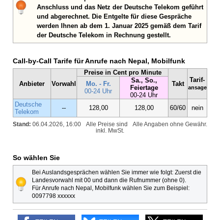
Anschluss und das Netz der Deutsche Telekom geführt
und abgerechnet. Die Entgelte für diese Gespräche
werden Ihnen ab dem 1. Januar 2025 gemäß dem Tarif
der Deutsche Telekom in Rechnung gestellt.
Call-by-Call Tarife für Anrufe nach Nepal, Mobilfunk
Preise in Cent pro Minute
Tarif-
Sa., So.,
Anbieter
Vorwahl
Mo. - Fr.
Takt
Feiertage
ansage
00-24 Uhr
00-24 Uhr
Deutsche
--
128,00
128,00
60/60
nein
Telekom
Stand:
06.04.2026, 16:00
Alle Preise sind
Alle Angaben ohne Gewähr.
inkl. MwSt.
So wählen Sie
Bei Auslandsgesprächen wählen Sie immer wie folgt: Zuerst die
Landesvorwahl mit 00 und dann die Rufnummer (ohne 0).
Für Anrufe nach Nepal, Mobilfunk wählen Sie zum Beispiel:
0097798 xxxxxx