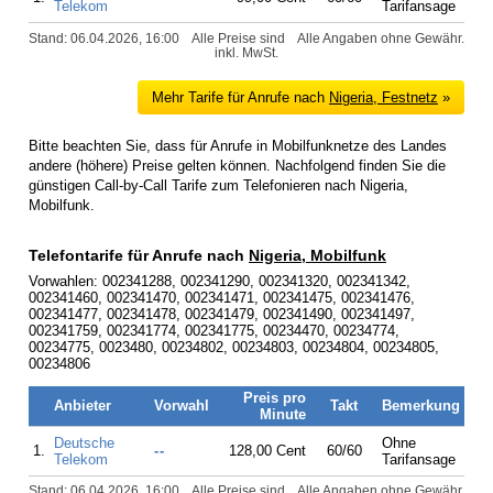
Telekom
Tarifansage
Stand: 06.04.2026, 16:00
Alle Preise sind
Alle Angaben ohne Gewähr.
inkl. MwSt.
Mehr Tarife für Anrufe nach
Nigeria, Festnetz
»
Bitte beachten Sie, dass für Anrufe in Mobilfunknetze des Landes
andere (höhere) Preise gelten können. Nachfolgend finden Sie die
günstigen Call-by-Call Tarife zum Telefonieren nach Nigeria,
Mobilfunk.
Telefontarife für Anrufe nach
Nigeria, Mobilfunk
Vorwahlen: 002341288, 002341290, 002341320, 002341342,
002341460, 002341470, 002341471, 002341475, 002341476,
002341477, 002341478, 002341479, 002341490, 002341497,
002341759, 002341774, 002341775, 00234470, 00234774,
00234775, 0023480, 00234802, 00234803, 00234804, 00234805,
00234806
Preis pro
Anbieter
Vorwahl
Takt
Bemerkung
Minute
Deutsche
Ohne
1.
--
128,00 Cent
60/60
Telekom
Tarifansage
Stand: 06.04.2026, 16:00
Alle Preise sind
Alle Angaben ohne Gewähr.