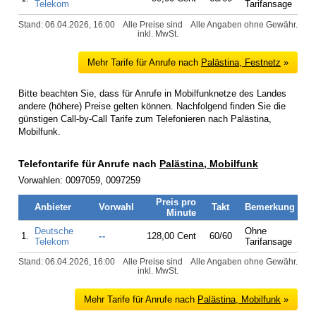
Telekom
Tarifansage
Stand: 06.04.2026, 16:00
Alle Preise sind
Alle Angaben ohne Gewähr.
inkl. MwSt.
Mehr Tarife für Anrufe nach
Palästina, Festnetz
»
Bitte beachten Sie, dass für Anrufe in Mobilfunknetze des Landes
andere (höhere) Preise gelten können. Nachfolgend finden Sie die
günstigen Call-by-Call Tarife zum Telefonieren nach Palästina,
Mobilfunk.
Telefontarife für Anrufe nach
Palästina, Mobilfunk
Vorwahlen: 0097059, 0097259
Preis pro
Anbieter
Vorwahl
Takt
Bemerkung
Minute
Deutsche
Ohne
1.
--
128,00 Cent
60/60
Telekom
Tarifansage
Stand: 06.04.2026, 16:00
Alle Preise sind
Alle Angaben ohne Gewähr.
inkl. MwSt.
Mehr Tarife für Anrufe nach
Palästina, Mobilfunk
»