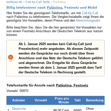
tarif4you.de
>
Call-by-Call Tarife
> Palästina
Billig telefonieren nach
Palästina
, Festnetz und Mobil
Hier finden Sie die günstigsten Telefontarife, um mit
Call-by-Call
nach Palästina zu telefonieren. Die Vergleichstabelle zeigt Ihnen die
günstigste Vor-Vorwahlen, deren Preise und den
Abrechnungstakt
.
Bitte beachten Sie, dass Sie die hier genannten Vor-Vorwahlen nur
von einem Festnetz-Anschluss der Deutschen Telekom aus nutzen
können.
Ab 1. Januar 2025 werden kein Call-by-Call (und
Preselection) mehr angeboten. Ab diesem Zeitpunkt
werden die Gespräche nur noch direkt über Ihren
Anschluss und das Netz der Deutsche Telekom geführt
und abgerechnet. Die Entgelte für diese Gespräche
werden Ihnen ab dem 1. Januar 2025 gemäß dem Tarif
der Deutsche Telekom in Rechnung gestellt.
Telefontarife für Anrufe nach
Palästina, Festnetz
Vorwahl: 00970
Preis pro
Anbieter
Vorwahl
Takt
Bemerkung
Minute
Deutsche
Ohne
1.
--
99,00 Cent
60/60