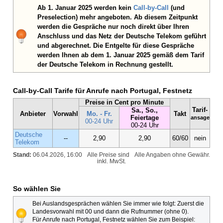
Ab 1. Januar 2025 werden kein
Call-by-Call
(und
Preselection) mehr angeboten. Ab diesem Zeitpunkt
werden die Gespräche nur noch direkt über Ihren
Anschluss und das Netz der Deutsche Telekom geführt
und abgerechnet. Die Entgelte für diese Gespräche
werden Ihnen ab dem 1. Januar 2025 gemäß dem Tarif
der Deutsche Telekom in Rechnung gestellt.
Call-by-Call Tarife für Anrufe nach Portugal, Festnetz
Preise in Cent pro Minute
Tarif-
Sa., So.,
Anbieter
Vorwahl
Mo. - Fr.
Takt
Feiertage
ansage
00-24 Uhr
00-24 Uhr
Deutsche
--
2,90
2,90
60/60
nein
Telekom
Stand:
06.04.2026, 16:00
Alle Preise sind
Alle Angaben ohne Gewähr.
inkl. MwSt.
So wählen Sie
Bei Auslandsgesprächen wählen Sie immer wie folgt: Zuerst die
Landesvorwahl mit 00 und dann die Rufnummer (ohne 0).
Für Anrufe nach Portugal, Festnetz wählen Sie zum Beispiel: