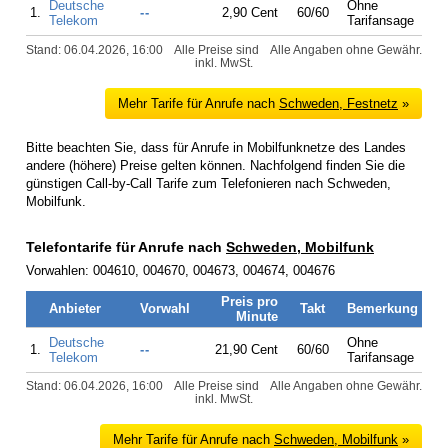
Deutsche
Ohne
1.
--
2,90 Cent
60/60
Telekom
Tarifansage
Stand: 06.04.2026, 16:00
Alle Preise sind
Alle Angaben ohne Gewähr.
inkl. MwSt.
Mehr Tarife für Anrufe nach
Schweden, Festnetz
»
Bitte beachten Sie, dass für Anrufe in Mobilfunknetze des Landes
andere (höhere) Preise gelten können. Nachfolgend finden Sie die
günstigen Call-by-Call Tarife zum Telefonieren nach Schweden,
Mobilfunk.
Telefontarife für Anrufe nach
Schweden, Mobilfunk
Vorwahlen: 004610, 004670, 004673, 004674, 004676
Preis pro
Anbieter
Vorwahl
Takt
Bemerkung
Minute
Deutsche
Ohne
1.
--
21,90 Cent
60/60
Telekom
Tarifansage
Stand: 06.04.2026, 16:00
Alle Preise sind
Alle Angaben ohne Gewähr.
inkl. MwSt.
Mehr Tarife für Anrufe nach
Schweden, Mobilfunk
»