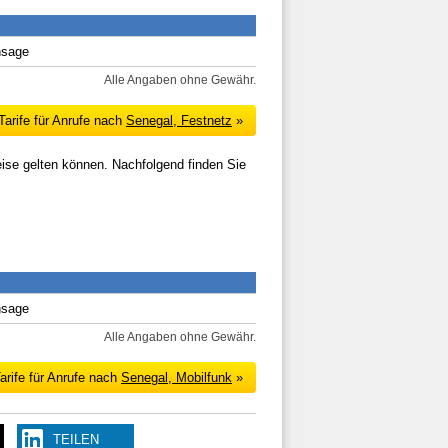
nsage
Alle Angaben ohne Gewähr.
Tarife für Anrufe nach
Senegal, Festnetz
»
eise gelten können. Nachfolgend finden Sie
nsage
Alle Angaben ohne Gewähr.
arife für Anrufe nach
Senegal, Mobilfunk
»
TEILEN