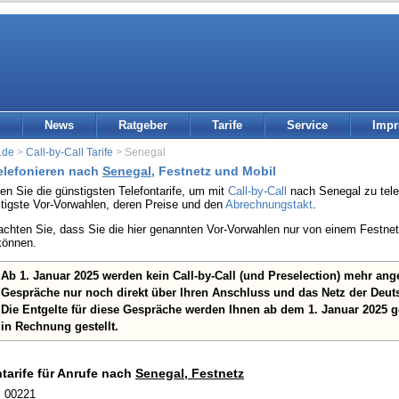
News
Ratgeber
Tarife
Service
Imp
.de
>
Call-by-Call Tarife
> Senegal
telefonieren nach
Senegal
, Festnetz und Mobil
den Sie die günstigsten Telefontarife, um mit
Call-by-Call
nach Senegal zu telef
stigste Vor-Vorwahlen, deren Preise und den
Abrechnungstakt
.
eachten Sie, dass Sie die hier genannten Vor-Vorwahlen nur von einem Festn
können.
Ab 1. Januar 2025 werden kein Call-by-Call (und Preselection) mehr an
Gespräche nur noch direkt über Ihren Anschluss und das Netz der Deut
Die Entgelte für diese Gespräche werden Ihnen ab dem 1. Januar 2025 
in Rechnung gestellt.
ntarife für Anrufe nach
Senegal, Festnetz
: 00221