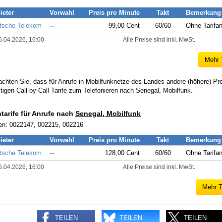
ieter
Vorwahl
Preis pro Minute
Takt
Bemerkung
tsche Telekom
--
99,00 Cent
60/60
Ohne Tarifa
6.04.2026, 16:00
Alle Preise sind inkl. MwSt.
Mehr 
achten Sie, dass für Anrufe in Mobilfunknetze des Landes andere (höhere) Pr
tigen Call-by-Call Tarife zum Telefonieren nach Senegal, Mobilfunk.
ntarife für Anrufe nach
Senegal, Mobilfunk
en: 0022147, 002215, 002216
ieter
Vorwahl
Preis pro Minute
Takt
Bemerkung
tsche Telekom
--
128,00 Cent
60/60
Ohne Tarifa
6.04.2026, 16:00
Alle Preise sind inkl. MwSt.
Mehr T
TEILEN
TEILEN
TEILEN