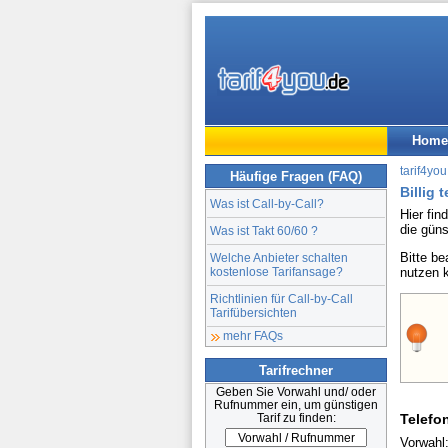
Home
tarif4you
Häufige Fragen (FAQ)
Billig 
Was ist Call-by-Call?
Hier fin
die gün
Was ist Takt 60/60 ?
Bitte b
Welche Anbieter schalten
kostenlose Tarifansage?
nutzen 
Richtlinien für Call-by-Call
Tarifübersichten
mehr FAQs
Tarifrechner
Geben Sie Vorwahl und/ oder
Rufnummer ein, um günstigen
Tarif zu finden:
Telefo
Vorwahl