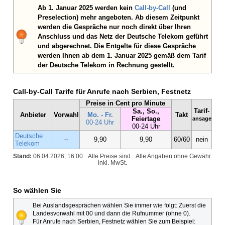
Ab 1. Januar 2025 werden kein
Call-by-Call
(und
Preselection) mehr angeboten. Ab diesem Zeitpunkt
werden die Gespräche nur noch direkt über Ihren
Anschluss und das Netz der Deutsche Telekom geführt
und abgerechnet. Die Entgelte für diese Gespräche
werden Ihnen ab dem 1. Januar 2025 gemäß dem Tarif
der Deutsche Telekom in Rechnung gestellt.
Call-by-Call Tarife für Anrufe nach Serbien, Festnetz
Preise in Cent pro Minute
Tarif-
Sa., So.,
Anbieter
Vorwahl
Mo. - Fr.
Takt
Feiertage
ansage
00-24 Uhr
00-24 Uhr
Deutsche
--
9,90
9,90
60/60
nein
Telekom
Stand:
06.04.2026, 16:00
Alle Preise sind
Alle Angaben ohne Gewähr.
inkl. MwSt.
So wählen Sie
Bei Auslandsgesprächen wählen Sie immer wie folgt: Zuerst die
Landesvorwahl mit 00 und dann die Rufnummer (ohne 0).
Für Anrufe nach Serbien, Festnetz wählen Sie zum Beispiel: