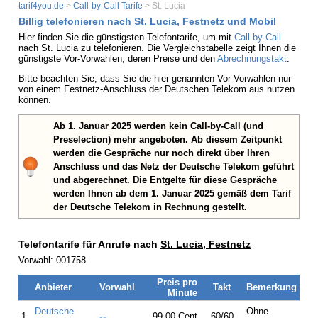
tarif4you.de
>
Call-by-Call Tarife
> St. Lucia
Billig telefonieren nach
St. Lucia
, Festnetz und Mobil
Hier finden Sie die günstigsten Telefontarife, um mit
Call-by-Call
nach St. Lucia zu telefonieren. Die Vergleichstabelle zeigt Ihnen die
günstigste Vor-Vorwahlen, deren Preise und den
Abrechnungstakt
.
Bitte beachten Sie, dass Sie die hier genannten Vor-Vorwahlen nur
von einem Festnetz-Anschluss der Deutschen Telekom aus nutzen
können.
Ab 1. Januar 2025 werden kein Call-by-Call (und
Preselection) mehr angeboten. Ab diesem Zeitpunkt
werden die Gespräche nur noch direkt über Ihren
Anschluss und das Netz der Deutsche Telekom geführt
und abgerechnet. Die Entgelte für diese Gespräche
werden Ihnen ab dem 1. Januar 2025 gemäß dem Tarif
der Deutsche Telekom in Rechnung gestellt.
Telefontarife für Anrufe nach
St. Lucia, Festnetz
Vorwahl: 001758
Preis pro
Anbieter
Vorwahl
Takt
Bemerkung
Minute
Deutsche
Ohne
1.
--
99,00 Cent
60/60