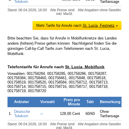
Telekom
Tarifansage
Stand: 06.04.2026, 16:00
Alle Preise sind
Alle Angaben ohne Gewähr.
inkl. MwSt.
Mehr Tarife für Anrufe nach
St. Lucia, Festnetz
»
Bitte beachten Sie, dass für Anrufe in Mobilfunknetze des Landes
andere (höhere) Preise gelten können. Nachfolgend finden Sie die
günstigen Call-by-Call Tarife zum Telefonieren nach St. Lucia,
Mobilfunk.
Telefontarife für Anrufe nach
St. Lucia, Mobilfunk
Vorwahlen: 001758284, 001758285, 001758286, 001758287,
001758384, 001758460, 001758461, 00175848, 001758518,
001758519, 001758520, 001758584, 001758712, 001758713,
001758714, 001758715, 001758716, 001758717, 001758718,
001758719, 001758720
Preis pro
Anbieter
Vorwahl
Takt
Bemerkung
Minute
Deutsche
Ohne
1.
--
128,00 Cent
60/60
Telekom
Tarifansage
Stand: 06.04.2026, 16:00
Alle Preise sind
Alle Angaben ohne Gewähr.
inkl. MwSt.