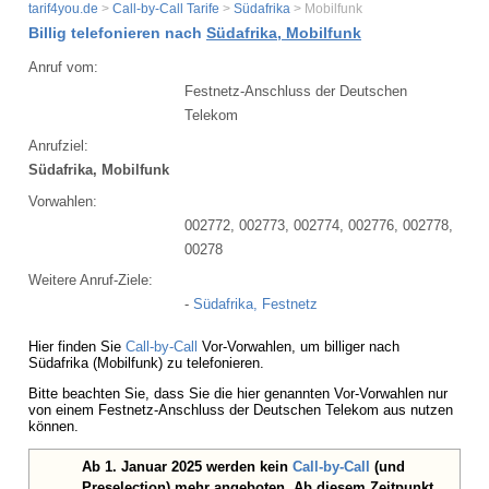
tarif4you.de
>
Call-by-Call Tarife
>
Südafrika
> Mobilfunk
Billig telefonieren nach
Südafrika, Mobilfunk
Anruf vom:
Festnetz-Anschluss der Deutschen
Telekom
Anrufziel:
Südafrika, Mobilfunk
Vorwahlen:
002772, 002773, 002774, 002776, 002778,
00278
Weitere Anruf-Ziele:
-
Südafrika, Festnetz
Hier finden Sie
Call-by-Call
Vor-Vorwahlen, um billiger nach
Südafrika (Mobilfunk) zu telefonieren.
Bitte beachten Sie, dass Sie die hier genannten Vor-Vorwahlen nur
von einem Festnetz-Anschluss der Deutschen Telekom aus nutzen
können.
Ab 1. Januar 2025 werden kein
Call-by-Call
(und
Preselection) mehr angeboten. Ab diesem Zeitpunkt