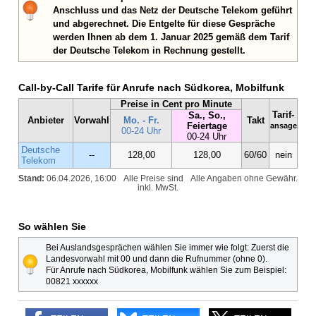
Anschluss und das Netz der Deutsche Telekom geführt
und abgerechnet. Die Entgelte für diese Gespräche
werden Ihnen ab dem 1. Januar 2025 gemäß dem Tarif
der Deutsche Telekom in Rechnung gestellt.
Call-by-Call Tarife für Anrufe nach Südkorea, Mobilfunk
Preise in Cent pro Minute
Tarif-
Sa., So.,
Anbieter
Vorwahl
Mo. - Fr.
Takt
Feiertage
ansage
00-24 Uhr
00-24 Uhr
Deutsche
--
128,00
128,00
60/60
nein
Telekom
Stand:
06.04.2026, 16:00
Alle Preise sind
Alle Angaben ohne Gewähr.
inkl. MwSt.
So wählen Sie
Bei Auslandsgesprächen wählen Sie immer wie folgt: Zuerst die
Landesvorwahl mit 00 und dann die Rufnummer (ohne 0).
Für Anrufe nach Südkorea, Mobilfunk wählen Sie zum Beispiel:
00821 xxxxxx