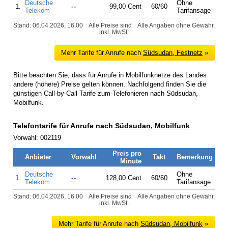
Deutsche
Ohne
1.
--
99,00 Cent
60/60
Telekom
Tarifansage
Stand: 06.04.2026, 16:00
Alle Preise sind
Alle Angaben ohne Gewähr.
inkl. MwSt.
Mehr Tarife für Anrufe nach
Südsudan, Festnetz
»
Bitte beachten Sie, dass für Anrufe in Mobilfunknetze des Landes
andere (höhere) Preise gelten können. Nachfolgend finden Sie die
günstigen Call-by-Call Tarife zum Telefonieren nach Südsudan,
Mobilfunk.
Telefontarife für Anrufe nach
Südsudan, Mobilfunk
Vorwahl: 002119
Preis pro
Anbieter
Vorwahl
Takt
Bemerkung
Minute
Deutsche
Ohne
1.
--
128,00 Cent
60/60
Telekom
Tarifansage
Stand: 06.04.2026, 16:00
Alle Preise sind
Alle Angaben ohne Gewähr.
inkl. MwSt.
Mehr Tarife für Anrufe nach
Südsudan, Mobilfunk
»