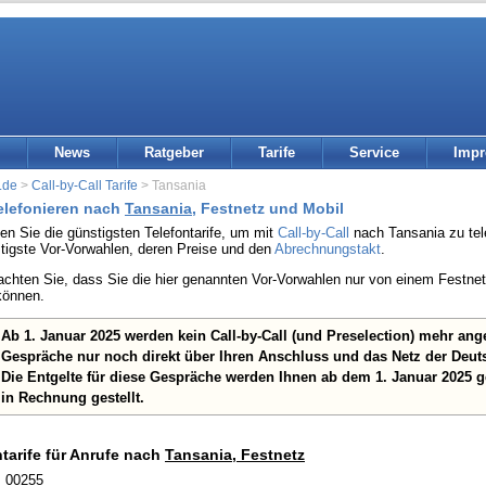
News
Ratgeber
Tarife
Service
Imp
.de
>
Call-by-Call Tarife
> Tansania
telefonieren nach
Tansania
, Festnetz und Mobil
den Sie die günstigsten Telefontarife, um mit
Call-by-Call
nach Tansania zu tele
stigste Vor-Vorwahlen, deren Preise und den
Abrechnungstakt
.
eachten Sie, dass Sie die hier genannten Vor-Vorwahlen nur von einem Festn
können.
Ab 1. Januar 2025 werden kein Call-by-Call (und Preselection) mehr an
Gespräche nur noch direkt über Ihren Anschluss und das Netz der Deut
Die Entgelte für diese Gespräche werden Ihnen ab dem 1. Januar 2025 
in Rechnung gestellt.
ntarife für Anrufe nach
Tansania, Festnetz
: 00255