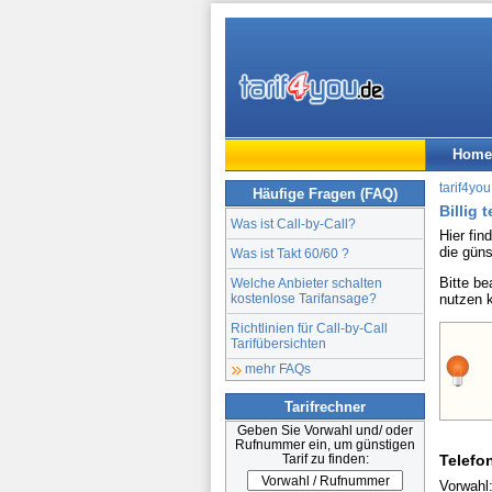
Home
tarif4you
Häufige Fragen (FAQ)
Billig 
Was ist Call-by-Call?
Hier fin
die gün
Was ist Takt 60/60 ?
Bitte b
Welche Anbieter schalten
kostenlose Tarifansage?
nutzen 
Richtlinien für Call-by-Call
Tarifübersichten
mehr FAQs
Tarifrechner
Geben Sie Vorwahl und/ oder
Rufnummer ein, um günstigen
Tarif zu finden:
Telefo
Vorwahl