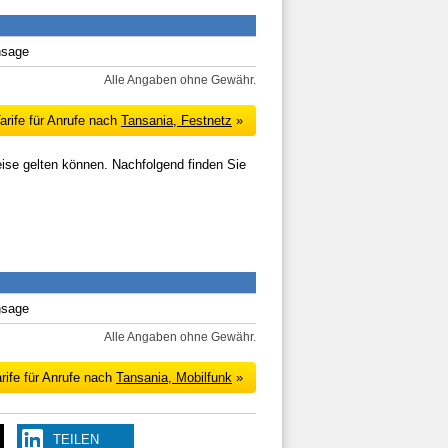
nsage
Alle Angaben ohne Gewähr.
arife für Anrufe nach
Tansania, Festnetz
»
eise gelten können. Nachfolgend finden Sie
nsage
Alle Angaben ohne Gewähr.
rife für Anrufe nach
Tansania, Mobilfunk
»
TEILEN