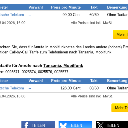
ieter
Vorwahl
Preis pro Minute
Takt
Bemerkung
tsche Telekom
--
99,00 Cent
60/60
Ohne Tarifa
6.04.2026, 16:00
Alle Preise sind inkl. MwSt.
Mehr T
achten Sie, dass für Anrufe in Mobilfunknetze des Landes andere (höhere) Pr
tigen Call-by-Call Tarife zum Telefonieren nach Tansania, Mobilfunk.
ntarife für Anrufe nach
Tansania, Mobilfunk
en: 0025571, 0025574, 0025576, 0025577
ieter
Vorwahl
Preis pro Minute
Takt
Bemerkung
tsche Telekom
--
128,00 Cent
60/60
Ohne Tarifa
6.04.2026, 16:00
Alle Preise sind inkl. MwSt.
Mehr Ta
TEILEN
TEILEN
TEILEN