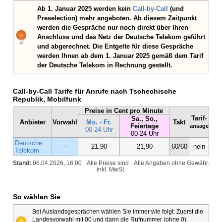
Ab 1. Januar 2025 werden kein
Call-by-Call
(und
Preselection) mehr angeboten. Ab diesem Zeitpunkt
werden die Gespräche nur noch direkt über Ihren
Anschluss und das Netz der Deutsche Telekom geführt
und abgerechnet. Die Entgelte für diese Gespräche
werden Ihnen ab dem 1. Januar 2025 gemäß dem Tarif
der Deutsche Telekom in Rechnung gestellt.
Call-by-Call Tarife für Anrufe nach Tschechische
Republik, Mobilfunk
Preise in Cent pro Minute
Tarif-
Sa., So.,
Anbieter
Vorwahl
Mo. - Fr.
Takt
Feiertage
ansage
00-24 Uhr
00-24 Uhr
Deutsche
--
21,90
21,90
60/60
nein
Telekom
Stand:
06.04.2026, 16:00
Alle Preise sind
Alle Angaben ohne Gewähr.
inkl. MwSt.
So wählen Sie
Bei Auslandsgesprächen wählen Sie immer wie folgt: Zuerst die
Landesvorwahl mit 00 und dann die Rufnummer (ohne 0).