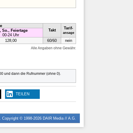
te
Tarif-
Takt
, So., Feiertage
ansage
00-24 Uhr
128,00
60/60
nein
Alle Angaben ohne Gewähr.
 00 und dann die Rufnummer (ohne 0).
TEILEN
n. Copyright © 1998-2026
DAIR Media // A.G.