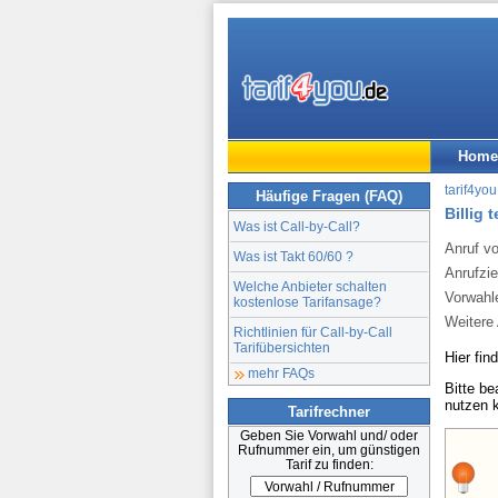
Home
tarif4you
Häufige Fragen (FAQ)
Billig 
Was ist Call-by-Call?
Anruf v
Was ist Takt 60/60 ?
Anrufzie
Welche Anbieter schalten
Vorwahl
kostenlose Tarifansage?
Weitere 
Richtlinien für Call-by-Call
Tarifübersichten
Hier fin
mehr FAQs
Bitte b
nutzen 
Tarifrechner
Geben Sie Vorwahl und/ oder
Rufnummer ein, um günstigen
Tarif zu finden: