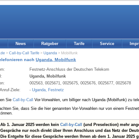
News
Ratgeber
Tarife
Service
Imp
.de
>
Call-by-Call Tarife
>
Uganda
> Mobilfunk
telefonieren nach
Uganda, Mobilfunk
om:
Festnetz-Anschluss der Deutschen Telekom
l:
Uganda, Mobilfunk
en:
002563, 0025671, 0025675, 0025676, 0025677, 0025678
Anruf-Ziele:
-
Uganda, Festnetz
den Sie
Call-by-Call
Vor-Vorwahlen, um billiger nach Uganda (Mobilfunk) zu tel
eachten Sie, dass Sie die hier genannten Vor-Vorwahlen nur von einem Festn
können.
Ab 1. Januar 2025 werden kein
Call-by-Call
(und Preselection) mehr ang
Gespräche nur noch direkt über Ihren Anschluss und das Netz der Deut
Die Entgelte für diese Gespräche werden Ihnen ab dem 1. Januar 2025 