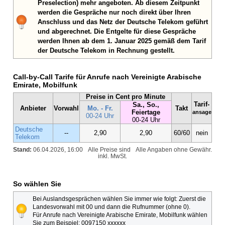
Preselection) mehr angeboten. Ab diesem Zeitpunkt
werden die Gespräche nur noch direkt über Ihren
Anschluss und das Netz der Deutsche Telekom geführt
und abgerechnet. Die Entgelte für diese Gespräche
werden Ihnen ab dem 1. Januar 2025 gemäß dem Tarif
der Deutsche Telekom in Rechnung gestellt.
Call-by-Call Tarife für Anrufe nach Vereinigte Arabische
Emirate, Mobilfunk
Preise in Cent pro Minute
Tarif-
Sa., So.,
Anbieter
Vorwahl
Mo. - Fr.
Takt
Feiertage
ansage
00-24 Uhr
00-24 Uhr
Deutsche
--
2,90
2,90
60/60
nein
Telekom
Stand:
06.04.2026, 16:00
Alle Preise sind
Alle Angaben ohne Gewähr.
inkl. MwSt.
So wählen Sie
Bei Auslandsgesprächen wählen Sie immer wie folgt: Zuerst die
Landesvorwahl mit 00 und dann die Rufnummer (ohne 0).
Für Anrufe nach Vereinigte Arabische Emirate, Mobilfunk wählen
Sie zum Beispiel: 0097150 xxxxxx