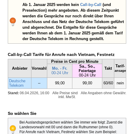
Ab 1. Januar 2025 werden kein
Call-by-Call
(und
Preselection) mehr angeboten. Ab diesem Zeitpunkt
werden die Gespräche nur noch direkt über Ihren
Anschluss und das Netz der Deutsche Telekom geführt
und abgerechnet. Die Entgelte für diese Gespräche
werden Ihnen ab dem 1. Januar 2025 gemäß dem Tarif
der Deutsche Telekom in Rechnung gestellt.
Call-by-Call Tarife für Anrufe nach Vietnam, Festnetz
Preise in Cent pro Minute
Tarif-
Sa., So.,
Anbieter
Vorwahl
Mo. - Fr.
Takt
Feiertage
ansage
00-24 Uhr
00-24 Uhr
Deutsche
--
99,00
99,00
60/60
nein
Telekom
Stand:
06.04.2026, 16:00
Alle Preise sind
Alle Angaben ohne Gewähr.
inkl. MwSt.
So wählen Sie
Bei Auslandsgesprächen wählen Sie immer wie folgt: Zuerst die
Landesvorwahl mit 00 und dann die Rufnummer (ohne 0).
Für Anrufe nach Vietnam, Festnetz wählen Sie zum Beispiel: