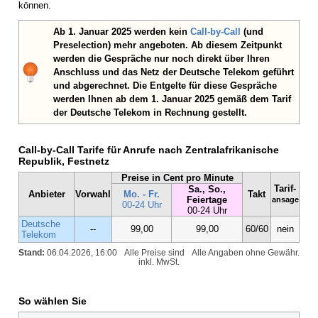
können.
Ab 1. Januar 2025 werden kein
Call-by-Call
(und
Preselection) mehr angeboten. Ab diesem Zeitpunkt
werden die Gespräche nur noch direkt über Ihren
Anschluss und das Netz der Deutsche Telekom geführt
und abgerechnet. Die Entgelte für diese Gespräche
werden Ihnen ab dem 1. Januar 2025 gemäß dem Tarif
der Deutsche Telekom in Rechnung gestellt.
Call-by-Call Tarife für Anrufe nach Zentralafrikanische
Republik, Festnetz
Preise in Cent pro Minute
Tarif-
Sa., So.,
Anbieter
Vorwahl
Mo. - Fr.
Takt
Feiertage
ansage
00-24 Uhr
00-24 Uhr
Deutsche
--
99,00
99,00
60/60
nein
Telekom
Stand:
06.04.2026, 16:00
Alle Preise sind
Alle Angaben ohne Gewähr.
inkl. MwSt.
So wählen Sie