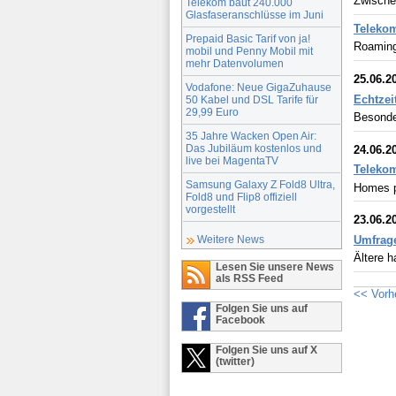
Zwische
Telekom baut 240.000
Glasfaseranschlüsse im Juni
Telekom
Prepaid Basic Tarif von ja!
Roaming
mobil und Penny Mobil mit
mehr Datenvolumen
25.06.2
Vodafone: Neue GigaZuhause
Echtzei
50 Kabel und DSL Tarife für
29,99 Euro
Besonder
35 Jahre Wacken Open Air:
Das Jubiläum kostenlos und
24.06.2
live bei MagentaTV
Telekom
Samsung Galaxy Z Fold8 Ultra,
Homes p
Fold8 und Flip8 offiziell
vorgestellt
23.06.2
Umfrage
Weitere News
Ältere h
Lesen Sie unsere News
als RSS Feed
<< Vorh
Folgen Sie uns auf
Facebook
Folgen Sie uns auf X
(twitter)