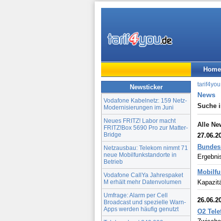
Home
tarif4you
Newsticker
News
Vodafone Kabelnetz: 159 Netz-
Suche 
Modernisierungen im Juni
Neues FRITZ! Labor macht
Alle Ne
FRITZ!Box 5690 Pro zur Matter-
Bridge
27.06.2
Bundesn
Netzausbau: Telekom nimmt 71
neue Mobilfunkstandorte in
Ergebnis
Betrieb
Mobilfu
Vodafone CallYa Jahrespaket
M erhält mehr Datenvolumen
Kapazit
Umfrage: Alarm per Cell
26.06.2
Broadcast und spezielle Warn-
Apps werden häufig genutzt
O2 Tele