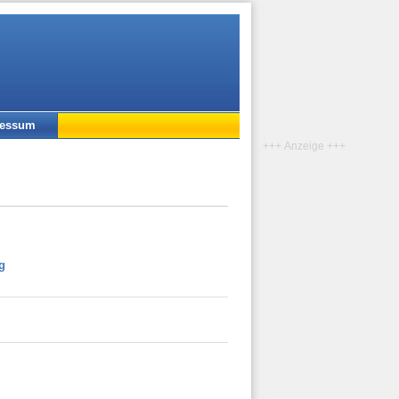
ressum
+++ Anzeige +++
g