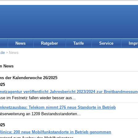
News
Ratgeber
Tarife
Service
Imp
.de
> News
in News
ws der Kalenderwoche 26/2025
025
etzagentur veröffentlicht Jahresbericht 2023/2024 zur Breitbandmessun
se im Festnetz fallen wieder besser aus...
nknetzausbau: Telekom nimmt 276 neue Standorte in Betrieb
ätserweiterung an 1209 Bestandsstandorten...
025
fónica: 200 neue Mobilfunkstandorte in Betrieb genommen