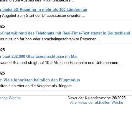
nstand zum Ausbau des Mobilfunknetzes...
 bietet 5G-Roaming in mehr als 100 Ländern an
-Angebot zum Start der Urlaubssaison erweitert...
025
t-Chat während des Telefonats mit Real-Time-Text startet in Deutschland
s nützlich für hör- oder spracheingeschränkte Personen...
025
 baut 232.000 Glasfaseranschlüsse im Mai
assed Bestand steigt auf 10,9 Millionen Haushalte und Unternehmen...
025
: Viele ignorieren heimlich den Flugmodus
alten sich eher an die Vorgabe als Jüngere...
erige Woche
News der Kalenderwoche 26/2025
Alle News der aktuellen Woche