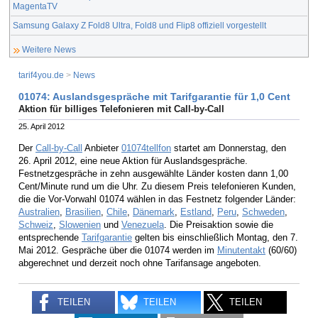
MagentaTV
Samsung Galaxy Z Fold8 Ultra, Fold8 und Flip8 offiziell vorgestellt
Weitere News
tarif4you.de
>
News
01074: Auslandsgespräche mit Tarifgarantie für 1,0 Cent
Aktion für billiges Telefonieren mit Call-by-Call
25. April 2012
Der
Call-by-Call
Anbieter
01074tellfon
startet am Donnerstag, den
26. April 2012, eine neue Aktion für Auslandsgespräche.
Festnetzgespräche in zehn ausgewählte Länder kosten dann 1,00
Cent/Minute rund um die Uhr. Zu diesem Preis telefonieren Kunden,
die die Vor-Vorwahl 01074 wählen in das Festnetz folgender Länder:
Australien
,
Brasilien
,
Chile
,
Dänemark
,
Estland
,
Peru
,
Schweden
,
Schweiz
,
Slowenien
und
Venezuela
. Die Preisaktion sowie die
entsprechende
Tarifgarantie
gelten bis einschließlich Montag, den 7.
Mai 2012. Gespräche über die 01074 werden im
Minutentakt
(60/60)
abgerechnet und derzeit noch ohne Tarifansage angeboten.
TEILEN
TEILEN
TEILEN