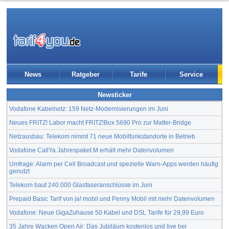
News
Ratgeber
Tarife
Service
Newsticker
Vodafone Kabelnetz: 159 Netz-Modernisierungen im Juni
Neues FRITZ! Labor macht FRITZ!Box 5690 Pro zur Matter-Bridge
Netzausbau: Telekom nimmt 71 neue Mobilfunkstandorte in Betrieb
Vodafone CallYa Jahrespaket M erhält mehr Datenvolumen
Umfrage: Alarm per Cell Broadcast und spezielle Warn-Apps werden häufig
genutzt
Telekom baut 240.000 Glasfaseranschlüsse im Juni
Prepaid Basic Tarif von ja! mobil und Penny Mobil mit mehr Datenvolumen
Vodafone: Neue GigaZuhause 50 Kabel und DSL Tarife für 29,99 Euro
35 Jahre Wacken Open Air: Das Jubiläum kostenlos und live bei