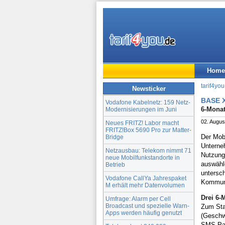
Home
tarif4you
Newsticker
BASE X
Vodafone Kabelnetz: 159 Netz-
6-Monat
Modernisierungen im Juni
02. Augus
Neues FRITZ! Labor macht
FRITZ!Box 5690 Pro zur Matter-
Der Mobi
Bridge
Unterne
Netzausbau: Telekom nimmt 71
Nutzung
neue Mobilfunkstandorte in
auswähle
Betrieb
untersch
Vodafone CallYa Jahrespaket
Kommunik
M erhält mehr Datenvolumen
Drei 6-
Umfrage: Alarm per Cell
Broadcast und spezielle Warn-
Zum Star
Apps werden häufig genutzt
(Geschw
SMS-Pak