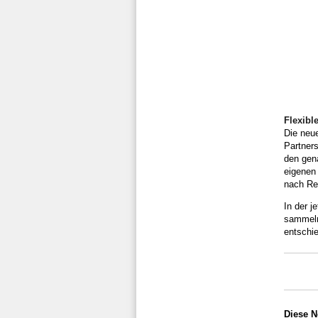
Flexibl
Die neu
Partners
den gen
eigenen 
nach Re
In der 
sammeln
entschi
Diese N