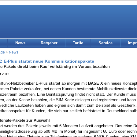
News
Ratgeber
Tarife
Service
Imp
.de
>
News
: E-Plus startet neue Kommunikationspakete
e-Pakete direkt beim Kauf vollständig im Voraus bezahlen
t 2012
lfunk-Netzbetreiber E-Plus startet ab morgen mit
BASE X
ein neues Konzept f
hmen Pakete verkaufen, bei denen Kunden bestimmte Mobilfunkdienste direkt 
szeitraum bezahlen. Eine Bonitätsprüfung findet nicht statt. Der Kunde mus
n, an der Kasse bezahlen, die SIM-Karte einlegen und registrieren und kann 
iedliche Laufzeiten haben und eignen sich damit zum Beispiel als Geschenk, 
ationspaket für Kunden, die sich nur zeitlich befristetet in Deutschland aufh
Monate-Pakete zur Auswahl
t werden drei Pakete jeweils mit 6 Monaten Laufzeit angeboten. Das reine Dat
indigkeitsdrosselung ab 500 MB im Monat) für insgesamt 60 Euro oder rechn
et bietet eine Flatrate zum Telefonieren zu anderne BASE-Kunden, eine SMS 