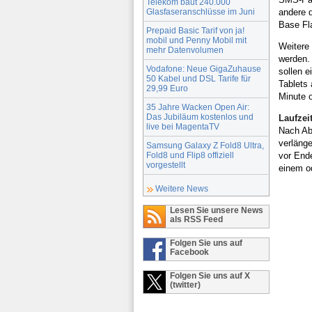
Telekom baut 240.000
Glasfaseranschlüsse im Juni
andere 
Base Fla
Prepaid Basic Tarif von ja!
mobil und Penny Mobil mit
Weitere
mehr Datenvolumen
werden.
Vodafone: Neue GigaZuhause
sollen 
50 Kabel und DSL Tarife für
Tablets
29,99 Euro
Minute o
35 Jahre Wacken Open Air:
Das Jubiläum kostenlos und
Laufzei
live bei MagentaTV
Nach Ab
verlänge
Samsung Galaxy Z Fold8 Ultra,
Fold8 und Flip8 offiziell
vor End
vorgestellt
einem o
Weitere News
Lesen Sie unsere News
als RSS Feed
Folgen Sie uns auf
Facebook
Folgen Sie uns auf X
(twitter)