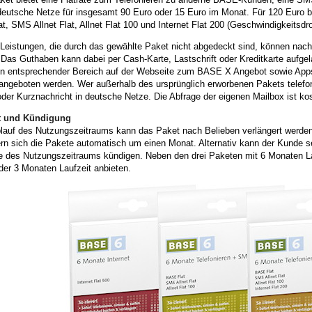
deutsche Netze für insgesamt 90 Euro oder 15 Euro im Monat. Für 120 Euro
t, SMS Allnet Flat, Allnet Flat 100 und Internet Flat 200 (Geschwindigkeits
 Leistungen, die durch das gewählte Paket nicht abgedeckt sind, können nac
 Das Guthaben kann dabei per Cash-Karte, Lastschrift oder Kreditkarte aufg
ein entsprechender Bereich auf der Webseite zum BASE X Angebot sowie App
 angeboten werden. Wer außerhalb des ursprünglich erworbenen Pakets telefon
der Kurznachricht in deutsche Netze. Die Abfrage der eigenen Mailbox ist ko
t und Kündigung
lauf des Nutzungszeitraums kann das Paket nach Belieben verlängert werden
rn sich die Pakete automatisch um einen Monat. Alternativ kann der Kunde s
e des Nutzungszeitraums kündigen. Neben den drei Paketen mit 6 Monaten Lau
der 3 Monaten Laufzeit anbieten.