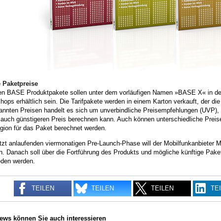
e Paketpreise
en BASE Produktpakete sollen unter dem vorläufigen Namen »BASE X« in de
hops erhältlich sein. Die Tarifpakete werden in einem Karton verkauft, der die
annten Preisen handelt es sich um unverbindliche Preisempfehlungen (UVP), s
auch günstigeren Preis berechnen kann. Auch können unterschiedliche Preise
gion für das Paket berechnet werden.
jetzt anlaufenden viermonatigen Pre-Launch-Phase will der Mobilfunkanbiete
. Danach soll über die Fortführung des Produkts und mögliche künftige Pak
eden werden.
TEILEN
TEILEN
TEILEN
TE
ews können Sie auch interessieren