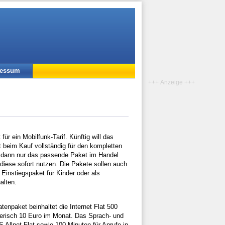
ressum
+++ Anzeige +++
ür ein Mobilfunk-Tarif. Künftig will das
beim Kauf vollständig für den kompletten
s dann nur das passende Paket im Handel
diese sofort nutzen. Die Pakete sollen auch
Einstiegspaket für Kinder oder als
alten.
enpaket beinhaltet die Internet Flat 500
erisch 10 Euro im Monat. Das Sprach- und
Allnet Flat sowie 100 Minuten für Anrufe in