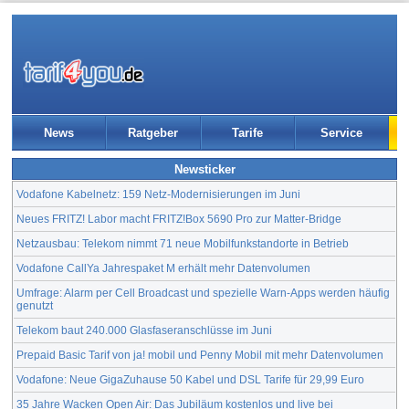
News
Ratgeber
Tarife
Service
Newsticker
Vodafone Kabelnetz: 159 Netz-Modernisierungen im Juni
Neues FRITZ! Labor macht FRITZ!Box 5690 Pro zur Matter-Bridge
Netzausbau: Telekom nimmt 71 neue Mobilfunkstandorte in Betrieb
Vodafone CallYa Jahrespaket M erhält mehr Datenvolumen
Umfrage: Alarm per Cell Broadcast und spezielle Warn-Apps werden häufig
genutzt
Telekom baut 240.000 Glasfaseranschlüsse im Juni
Prepaid Basic Tarif von ja! mobil und Penny Mobil mit mehr Datenvolumen
Vodafone: Neue GigaZuhause 50 Kabel und DSL Tarife für 29,99 Euro
35 Jahre Wacken Open Air: Das Jubiläum kostenlos und live bei