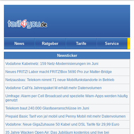
News
Ratgeber
Tarife
Service
Newsticker
Vodafone Kabelnetz: 159 Netz-Modernisierungen im Juni
Neues FRITZ! Labor macht FRITZ!Box 5690 Pro zur Matter-Bridge
Netzausbau: Telekom nimmt 71 neue Mobilfunkstandorte in Betrieb
Vodafone CallYa Jahrespaket M erhält mehr Datenvolumen
Umfrage: Alarm per Cell Broadcast und spezielle Warn-Apps werden häufig
genutzt
Telekom baut 240.000 Glasfaseranschlüsse im Juni
Prepaid Basic Tarif von ja! mobil und Penny Mobil mit mehr Datenvolumen
Vodafone: Neue GigaZuhause 50 Kabel und DSL Tarife für 29,99 Euro
35 Jahre Wacken Open Air: Das Jubiläum kostenlos und live bei