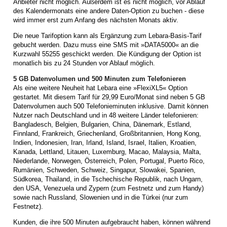
Anbieter nicht möglich. Außerdem ist es nicht möglich, vor Ablauf
des Kalendermonats eine andere Daten-Option zu buchen - diese
wird immer erst zum Anfang des nächsten Monats aktiv.
Die neue Tarifoption kann als Ergänzung zum Lebara-Basis-Tarif
gebucht werden. Dazu muss eine SMS mit »DATA5000« an die
Kurzwahl 55255 geschickt werden. Die Kündigung der Option ist
monatlich bis zu 24 Stunden vor Ablauf möglich.
5 GB Datenvolumen und 500 Minuten zum Telefonieren
Als eine weitere Neuheit hat Lebara eine »FlexiXL5« Option
gestartet. Mit diesem Tarif für 29,99 Euro/Monat sind neben 5 GB
Datenvolumen auch 500 Telefonieminuten inklusive. Damit können
Nutzer nach Deutschland und in 48 weitere Länder telefonieren:
Bangladesch, Belgien, Bulgarien, China, Dänemark, Estland,
Finnland, Frankreich, Griechenland, Großbritannien, Hong Kong,
Indien, Indonesien, Iran, Irland, Island, Israel, Italien, Kroatien,
Kanada, Lettland, Litauen, Luxemburg, Macao, Malaysia, Malta,
Niederlande, Norwegen, Österreich, Polen, Portugal, Puerto Rico,
Rumänien, Schweden, Schweiz, Singapur, Slowakei, Spanien,
Südkorea, Thailand, in die Tschechische Republik, nach Ungarn,
den USA, Venezuela und Zypern (zum Festnetz und zum Handy)
sowie nach Russland, Slowenien und in die Türkei (nur zum
Festnetz).
Kunden, die ihre 500 Minuten aufgebraucht haben, können während