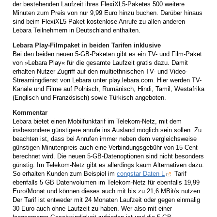
der bestehenden Laufzeit ihres FlexiXL5-Paketes 500 weitere
Minuten zum Preis von nur 9,99 Euro hinzu buchen. Darüber hinaus
sind beim FlexiXL5 Paket kostenlose Anrufe zu allen anderen
Lebara Teilnehmern in Deutschland enthalten.
Lebara Play-Filmpaket in beiden Tarifen inklusive
Bei den beiden neuen 5-GB-Paketen gibt es ein TV- und Film-Paket
von »Lebara Play« für die gesamte Laufzeit gratis dazu. Damit
erhalten Nutzer Zugriff auf den multiethnischen TV- und Video-
Streamingdienst von Lebara unter play.lebara.com. Hier werden TV-
Kanäle und Filme auf Polnisch, Rumänisch, Hindi, Tamil, Westafrika
(Englisch und Französisch) sowie Türkisch angeboten.
Kommentar
Lebara bietet einen Mobilfunktarif im Telekom-Netz, mit dem
insbesondere günstigere anrufe ins Ausland möglich sein sollen. Zu
beachten ist, dass bei Anrufen immer neben dem vergleichsweise
günstigen Minutenpreis auch eine Verbindungsgebühr von 15 Cent
berechnet wird. Die neuen 5-GB-Datenoptionen sind nicht besonders
günstig. Im Telekom-Netz gibt es allerdings kaum Alternativen dazu.
So erhalten Kunden zum Beispiel im
congstar Daten L
Tarif
ebenfalls 5 GB Datenvolumen im Telekom-Netz für ebenfalls 19,99
Euro/Monat und können dieses auch mit bis zu 21,6 MBit/s nutzen.
Der Tarif ist entweder mit 24 Monaten Laufzeit oder gegen einmalig
30 Euro auch ohne Laufzeit zu haben. Wer also mit einer