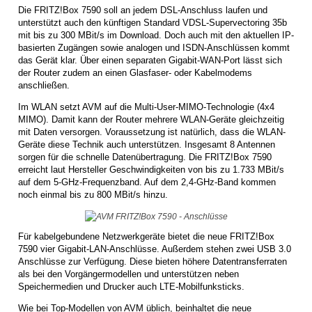
Die FRITZ!Box 7590 soll an jedem DSL-Anschluss laufen und
unterstützt auch den künftigen Standard VDSL-Supervectoring 35b
mit bis zu 300 MBit/s im Download. Doch auch mit den aktuellen IP-
basierten Zugängen sowie analogen und ISDN-Anschlüssen kommt
das Gerät klar. Über einen separaten Gigabit-WAN-Port lässt sich
der Router zudem an einen Glasfaser- oder Kabelmodems
anschließen.
Im WLAN setzt AVM auf die Multi-User-MIMO-Technologie (4x4
MIMO). Damit kann der Router mehrere WLAN-Geräte gleichzeitig
mit Daten versorgen. Voraussetzung ist natürlich, dass die WLAN-
Geräte diese Technik auch unterstützen. Insgesamt 8 Antennen
sorgen für die schnelle Datenübertragung. Die FRITZ!Box 7590
erreicht laut Hersteller Geschwindigkeiten von bis zu 1.733 MBit/s
auf dem 5-GHz-Frequenzband. Auf dem 2,4-GHz-Band kommen
noch einmal bis zu 800 MBit/s hinzu.
Für kabelgebundene Netzwerkgeräte bietet die neue FRITZ!Box
7590 vier Gigabit-LAN-Anschlüsse. Außerdem stehen zwei USB 3.0
Anschlüsse zur Verfügung. Diese bieten höhere Datentransferraten
als bei den Vorgängermodellen und unterstützen neben
Speichermedien und Drucker auch LTE-Mobilfunksticks.
Wie bei Top-Modellen von AVM üblich, beinhaltet die neue