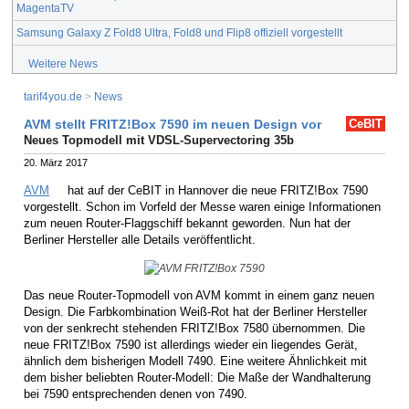
MagentaTV
Samsung Galaxy Z Fold8 Ultra, Fold8 und Flip8 offiziell vorgestellt
Weitere News
tarif4you.de
>
News
AVM stellt FRITZ!Box 7590 im neuen Design vor
CeBIT
Neues Topmodell mit VDSL-Supervectoring 35b
20. März 2017
AVM
hat auf der CeBIT in Hannover die neue FRITZ!Box 7590
vorgestellt. Schon im Vorfeld der Messe waren einige Informationen
zum neuen Router-Flaggschiff bekannt geworden. Nun hat der
Berliner Hersteller alle Details veröffentlicht.
Das neue Router-Topmodell von AVM kommt in einem ganz neuen
Design. Die Farbkombination Weiß-Rot hat der Berliner Hersteller
von der senkrecht stehenden FRITZ!Box 7580 übernommen. Die
neue FRITZ!Box 7590 ist allerdings wieder ein liegendes Gerät,
ähnlich dem bisherigen Modell 7490. Eine weitere Ähnlichkeit mit
dem bisher beliebten Router-Modell: Die Maße der Wandhalterung
bei 7590 entsprechenden denen von 7490.