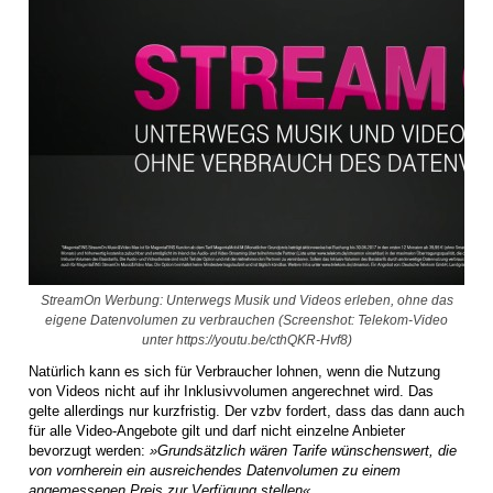
StreamOn Werbung: Unterwegs Musik und Videos erleben, ohne das
eigene Datenvolumen zu verbrauchen (Screenshot: Telekom-Video
unter https://youtu.be/cthQKR-Hvf8)
Natürlich kann es sich für Verbraucher lohnen, wenn die Nutzung
von Videos nicht auf ihr Inklusivvolumen angerechnet wird. Das
gelte allerdings nur kurzfristig. Der vzbv fordert, dass das dann auch
für alle Video-Angebote gilt und darf nicht einzelne Anbieter
bevorzugt werden:
»Grundsätzlich wären Tarife wünschenswert, die
von vornherein ein ausreichendes Datenvolumen zu einem
angemessenen Preis zur Verfügung stellen«
.