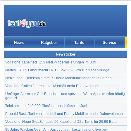
News
Ratgeber
Tarife
Service
Newsticker
Vodafone Kabelnetz: 159 Netz-Modernisierungen im Juni
Neues FRITZ! Labor macht FRITZ!Box 5690 Pro zur Matter-Bridge
Netzausbau: Telekom nimmt 71 neue Mobilfunkstandorte in Betrieb
Vodafone CallYa Jahrespaket M erhält mehr Datenvolumen
Umfrage: Alarm per Cell Broadcast und spezielle Warn-Apps werden häufig
genutzt
Telekom baut 240.000 Glasfaseranschlüsse im Juni
Prepaid Basic Tarif von ja! mobil und Penny Mobil mit mehr Datenvolumen
Vodafone: Neue GigaZuhause 50 Kabel und DSL Tarife für 29,99 Euro
35 Jahre Wacken Open Air: Das Jubiläum kostenlos und live bei