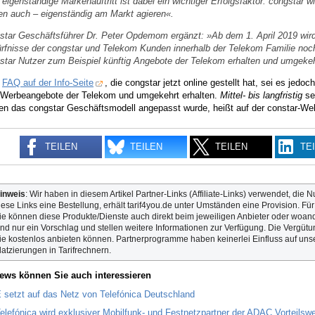
 eigenständige Markenauftritt ist dabei ein wichtiger Erfolgsfaktor. congstar 
en auch – eigenständig am Markt agieren«.
star Geschäftsführer Dr. Peter Opdemom ergänzt: »Ab dem 1. April 2019 wird 
rfnisse der congstar und Telekom Kunden innerhalb der Telekom Familie noch
star Nutzer zum Beispiel künftig Angebote der Telekom erhalten und umgekeh
r
FAQ auf der Info-Seite
, die congstar jetzt online gestellt hat, sei es jedoc
Werbeangebote der Telekom und umgekehrt erhalten.
Mittel- bis langfristig
sei
n das congstar Geschäftsmodell angepasst wurde, heißt auf der constar-Web
TEILEN
TEILEN
TEILEN
TE
inweis
: Wir haben in diesem Artikel Partner-Links (Affiliate-Links) verwendet, die N
iese Links eine Bestellung, erhält tarif4you.de unter Umständen eine Provision. Fü
ie können diese Produkte/Dienste auch direkt beim jeweiligen Anbieter oder woande
ind nur ein Vorschlag und stellen weitere Informationen zur Verfügung. Die Vergütun
ie kostenlos anbieten können. Partnerprogramme haben keinerlei Einfluss auf unse
latzierungen in Tarifrechnern.
ews können Sie auch interessieren
setzt auf das Netz von Telefónica Deutschland
elefónica wird exklusiver Mobilfunk- und Festnetzpartner der ADAC Vorteilswe