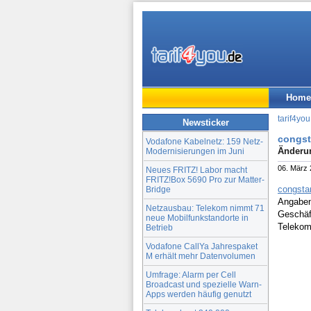
Home
tarif4you
Newsticker
congst
Vodafone Kabelnetz: 159 Netz-
Änderun
Modernisierungen im Juni
06. März
Neues FRITZ! Labor macht
FRITZ!Box 5690 Pro zur Matter-
congsta
Bridge
Angaben 
Netzausbau: Telekom nimmt 71
Geschäf
neue Mobilfunkstandorte in
Telekom
Betrieb
Vodafone CallYa Jahrespaket
M erhält mehr Datenvolumen
Umfrage: Alarm per Cell
Broadcast und spezielle Warn-
Apps werden häufig genutzt