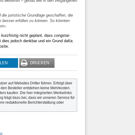
wird weiterhin – genau wie in den vergangenen
die juristische Grundlage geschaffen, die
 besser erfüllen zu können. So könnten
rt«.
h
kurzfristig
nicht geplant, dass congstar-
 dies jedoch denkbar und ein Grund dafür,
site.
ILEN
DRUCKEN
utzer auf Websites Dritter führen. Erfolgt über
r den Besteller entstehen keine Mehrkosten.
rs kaufen. Die hier integrierten Werbelinks
g trägt dazu bei, dass wir unseren Service für
re redaktionelle Berichterstattung oder
lt