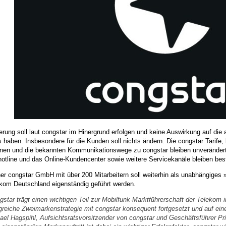
rung soll laut congstar im Hinergrund erfolgen und keine Auswirkung auf di
 haben. Insbesondere für die Kunden soll nichts ändern: Die congstar Tarife
nen und die bekannten Kommunikationswege zu congstar bleiben unverändert, 
otline und das Online-Kundencenter sowie weitere Servicekanäle bleiben bes
ner congstar GmbH mit über 200 Mitarbeitern soll weiterhin als unabhängige
ekom Deutschland eigenständig geführt werden.
gstar trägt einen wichtigen Teil zur Mobilfunk-Marktführerschaft der Telekom i
lgreiche Zweimarkenstrategie mit congstar konsequent fortgesetzt und auf eine 
ael Hagspihl, Aufsichtsratsvorsitzender von congstar und Geschäftsführer 