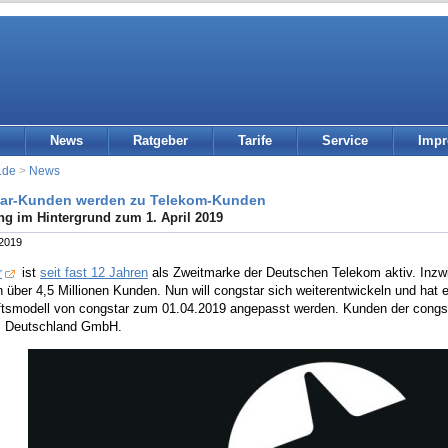
News
Ratgeber
Tarife
Service
Imp
.de
>
News
ar-Kunden werden zu Telekom-Kunden
g im Hintergrund zum 1. April 2019
 2019
r
ist
seit fast 12 Jahren
als Zweitmarke der Deutschen Telekom aktiv. Inzw
über 4,5 Millionen Kunden. Nun will congstar sich weiterentwickeln und hat 
tsmodell von congstar zum 01.04.2019 angepasst werden. Kunden der cong
 Deutschland GmbH.