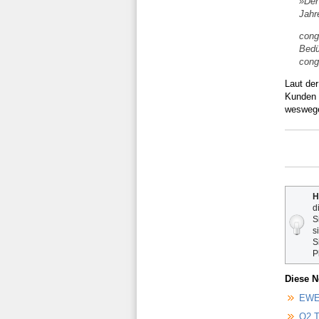
»Der
Jahr
cong
Bedü
cong
Laut de
Kunden 
weswege
H
d
S
s
S
P
Diese N
EWE 
O2 T