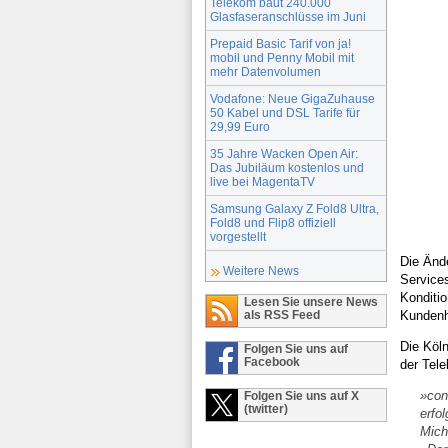
Telekom baut 240.000
Glasfaseranschlüsse im Juni
Prepaid Basic Tarif von ja!
mobil und Penny Mobil mit
mehr Datenvolumen
Vodafone: Neue GigaZuhause
50 Kabel und DSL Tarife für
29,99 Euro
35 Jahre Wacken Open Air:
Das Jubiläum kostenlos und
live bei MagentaTV
Samsung Galaxy Z Fold8 Ultra,
Fold8 und Flip8 offiziell
vorgestellt
Die Ände
Weitere News
Services
Konditio
Lesen Sie unsere News
Kundenh
als RSS Feed
Die Köl
Folgen Sie uns auf
Facebook
der Tel
»con
Folgen Sie uns auf X
(twitter)
erfo
Mich