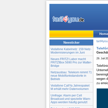
Home
tarif4you
Newsticker
Telefó
Vodafone Kabelnetz: 159 Netz-
Geschäf
Modernisierungen im Juni
29. Juli 2
Neues FRITZ! Labor macht
FRITZ!Box 5690 Pro zur Matter-
Telefón
Bridge
Unterne
Netzausbau: Telekom nimmt 71
bereinig
neue Mobilfunkstandorte in
wegen d
Betrieb
zu errei
Vodafone CallYa Jahrespaket
M erhält mehr Datenvolumen
Umfrage: Alarm per Cell
Broadcast und spezielle Warn-
Apps werden häufig genutzt