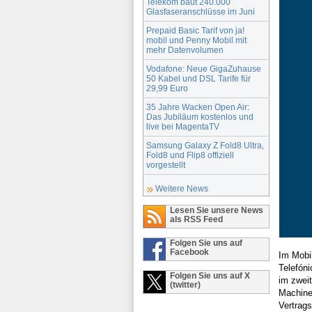
Telekom baut 240.000
Glasfaseranschlüsse im Juni
Prepaid Basic Tarif von ja!
mobil und Penny Mobil mit
mehr Datenvolumen
Vodafone: Neue GigaZuhause
50 Kabel und DSL Tarife für
29,99 Euro
35 Jahre Wacken Open Air:
Das Jubiläum kostenlos und
live bei MagentaTV
Samsung Galaxy Z Fold8 Ultra,
Fold8 und Flip8 offiziell
vorgestellt
Weitere News
Lesen Sie unsere News
als RSS Feed
Folgen Sie uns auf
Facebook
Im Mobi
Telefón
Folgen Sie uns auf X
im zwei
(twitter)
Machine
Vertrags