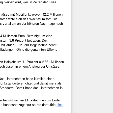
bleiben wird, weil in Zeiten der Krise
lüsse mit Mobilfunk, wovon 42,2 Millionen
äft setzte sich das Wachstum fort. Die
as vor allem an der höheren Nachfrage nach
 Milliarden Euro. Bereinigt um eine
stum 3,8 Prozent betragen. Der
 Milliarden Euro. Zur Begründung nennt
ufladungen. Ohne die genannten Effekte
n Halbjahr um 11 Prozent auf 661 Millionen
schlüssen in einem Anstieg der Umsätze
Das Unternehmen habe kürzlich einen
funkstandorte errichtet und damit mehr als
 Standorte. Damit habe das Unternehmen in
flächenwirksamen LTE-Stationen bis Ende
Die bundesnetzagentur setzte daraufhin
eine