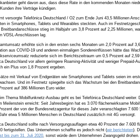
kanbieter geht davon aus, dass diese Rate in den kommenden Monaten niedrig 
 Kunden ihre Verträge kündigen.
mt versorgte Telefónica Deutschland / O2 zum Ende Juni 43,5 Millionen Ansch
ten in Smartphones, Tablets und Wearables steckten. Auch im Festnetzgesch
 Breitbandanschlüsse stieg im Halbjahr um 3,8 Prozent auf 2,25 Millionen, w
en VDSL-Anschlüssen lag.
amtumsatz erhöhte sich in den ersten sechs Monaten um 2,0 Prozent auf 3,64
tion aus COVID-19 und anderen einmaligen Sondereinflüssen hätte das Wach
kserviceumsatz reduzierte sich im Berichtszeitraum um 0,5 Prozent auf 2,59
ica Deutschland vor allem geringere Roaming-Aktivität und weniger Prepaid-A
ch ein Plus von 1,8 Prozent ergeben.
ätze mit Verkauf von Endgeräten wie Smartphones und Tablets seien im erste
wachsen. Und im Festnetz spiegelte sich das Wachstum bei den Breitbandan
rozent auf 386 Millionen Euro wider.
im Thema Mobilfunknetz-Ausbau geht es bei Telefónica Deutschland weiter. 
n Meilenstein erreicht: Seit Jahresbeginn hat es 3.070 flächenwirksame Mobil
 Prozent der von der Bundesnetzagentur für dieses Jahr veranschlagten 7.600
Jahr etwa 5 Millionen Menschen in Deutschland zusätzlich mit 4G versorgt.
ica Deutschland sollte nach Versorgungsauflagen etwa 40 Prozent der 7.600 
0 fertigstellen. Das Unternehmen schaffte es jedoch nicht (
wir berichteten
). 
st bis zum 31. Juli 2020
, sonst würde dem Unternehmen Zwangsgeld drohen.