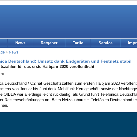
News
Ratgeber
Tarife
Service
Imp
.de
>
News
nica Deutschland: Umsatz dank Endgeräten und Festnetz stabil
tszahlen für das erste Halbjahr 2020 veröffentlicht
020
ica Deutschland / O2 hat Geschäftszahlen zum ersten Halbjahr 2020 veröffe
hmens von Januar bis Juni dank Mobilfunk-Kerngeschäft sowie der Nachfrage
te OIBDA war allerdings leicht rückläufig; als Grund führt Telefónica Deutsc
er Reisebeschränkungen an. Beim Netzausbau sei Telefónica Deutschland tro
chen.