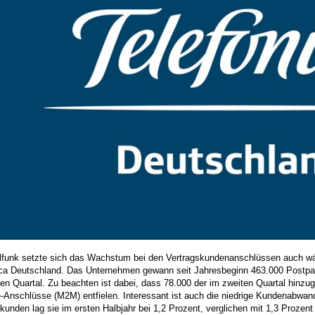
lfunk setzte sich das Wachstum bei den Vertragskundenanschlüssen auch wä
ica Deutschland. Das Unternehmen gewann seit Jahresbeginn 463.000 Postpai
ten Quartal. Zu beachten ist dabei, dass 78.000 der im zweiten Quartal hin
-Anschlüsse (M2M) entfielen. Interessant ist auch die niedrige Kundenabwan
kunden lag sie im ersten Halbjahr bei 1,2 Prozent, verglichen mit 1,3 Prozent