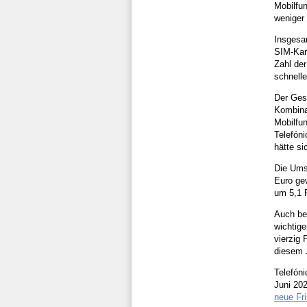
Mobilfun
weniger
Insgesa
SIM-Kar
Zahl der
schnell
Der Ges
Kombina
Mobilfun
Telefón
hätte si
Die Ums
Euro ge
um 5,1 P
Auch be
wichtige
vierzig
diesem 
Telefón
Juni 202
neue Fri