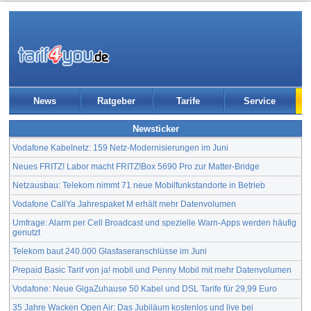
News
Ratgeber
Tarife
Service
Newsticker
Vodafone Kabelnetz: 159 Netz-Modernisierungen im Juni
Neues FRITZ! Labor macht FRITZ!Box 5690 Pro zur Matter-Bridge
Netzausbau: Telekom nimmt 71 neue Mobilfunkstandorte in Betrieb
Vodafone CallYa Jahrespaket M erhält mehr Datenvolumen
Umfrage: Alarm per Cell Broadcast und spezielle Warn-Apps werden häufig
genutzt
Telekom baut 240.000 Glasfaseranschlüsse im Juni
Prepaid Basic Tarif von ja! mobil und Penny Mobil mit mehr Datenvolumen
Vodafone: Neue GigaZuhause 50 Kabel und DSL Tarife für 29,99 Euro
35 Jahre Wacken Open Air: Das Jubiläum kostenlos und live bei