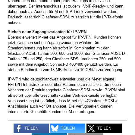
Konferenzen durchführen oder große Backups in die Cloud
übertragen. Der Interanschluss ist zudem »VoIP-Ready« und kann
daher auch als Access für M-net SIP-Trunk verwendet werden.
Dadurch lässt sich Glasfaser-SDSL zusätzlich für die IP-Telefonie
nutzen.
Sieben neue Zugangsvarianten für IP-VPN
Ebenso erweitert M-net das Angebot für IP-VPN. Kunden können
jetzt zwischen sieben Zugangsvarianten wählen. Die
Standortvernetzung kann ab sofort in Kombination mit den
Glasfaser-ADSL-Tarifen 300, 600 und 1000, den Glasfaser-ADSL-D-
Tarifen 175 und 250, den Glasfaser-SDSL-Varianten 250 und 500
sowie mit dem Angebot Connect-D 400/400 genutzt werden. Es
stehen Bandbreiten von 18 MBit/s bis zu 10 GBit/s zur Verfügung.
IP-VPN wird deutschlandweit entweder über die M-net eigene
FFTB/H-Infrastruktur oder über Partnernetze realisiert. Die neuen
Varianten der Produktangebote Glasfaser-SDSL sowie IP-VPN sind
ab sofort über alle Geschäftskunden Vertriebskanäle verfügbar.
Voraussetzung ist natürlich, dass M-net die »Glasfaser-SDSL«
Anschlüsse auch vor Ort anbietet. Die Verfügbarkeit können
interessierte Geschäftskunden bei M-net erfragen.
TEILEN
TEILEN
TEILEN