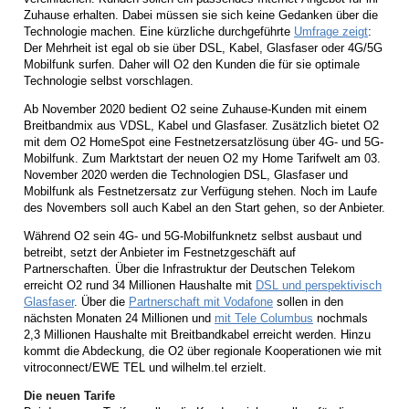
Zuhause erhalten. Dabei müssen sie sich keine Gedanken über die
Technologie machen. Eine kürzliche durchgeführte
Umfrage zeigt
:
Der Mehrheit ist egal ob sie über DSL, Kabel, Glasfaser oder 4G/5G
Mobilfunk surfen. Daher will O2 den Kunden die für sie optimale
Technologie selbst vorschlagen.
Ab November 2020 bedient O2 seine Zuhause-Kunden mit einem
Breitbandmix aus VDSL, Kabel und Glasfaser. Zusätzlich bietet O2
mit dem O2 HomeSpot eine Festnetzersatzlösung über 4G- und 5G-
Mobilfunk. Zum Marktstart der neuen O2 my Home Tarifwelt am 03.
November 2020 werden die Technologien DSL, Glasfaser und
Mobilfunk als Festnetzersatz zur Verfügung stehen. Noch im Laufe
des Novembers soll auch Kabel an den Start gehen, so der Anbieter.
Während O2 sein 4G- und 5G-Mobilfunknetz selbst ausbaut und
betreibt, setzt der Anbieter im Festnetzgeschäft auf
Partnerschaften. Über die Infrastruktur der Deutschen Telekom
erreicht O2 rund 34 Millionen Haushalte mit
DSL und perspektivisch
Glasfaser
. Über die
Partnerschaft mit Vodafone
sollen in den
nächsten Monaten 24 Millionen und
mit Tele Columbus
nochmals
2,3 Millionen Haushalte mit Breitbandkabel erreicht werden. Hinzu
kommt die Abdeckung, die O2 über regionale Kooperationen wie mit
vitroconnect/EWE TEL und wilhelm.tel erzielt.
Die neuen Tarife