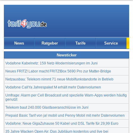
News
Ratgeber
Tarife
Service
Newsticker
Vodafone Kabelnetz: 159 Netz-Modernisierungen im Juni
Neues FRITZ! Labor macht FRITZ!Box 5690 Pro zur Matter-Bridge
Netzausbau: Telekom nimmt 71 neue Mobilfunkstandorte in Betrieb
Vodafone CallYa Jahrespaket M erhält mehr Datenvolumen
Umfrage: Alarm per Cell Broadcast und spezielle Warn-Apps werden häufig
genutzt
Telekom baut 240.000 Glasfaseranschlüsse im Juni
Prepaid Basic Tarif von ja! mobil und Penny Mobil mit mehr Datenvolumen
Vodafone: Neue GigaZuhause 50 Kabel und DSL Tarife für 29,99 Euro
35 Jahre Wacken Open Air: Das Jubiläum kostenlos und live bei