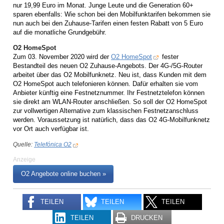
nur 19,99 Euro im Monat. Junge Leute und die Generation 60+
sparen ebenfalls: Wie schon bei den Mobilfunktarifen bekommen sie
nun auch bei den Zuhause-Tarifen einen festen Rabatt von 5 Euro
auf die monatliche Grundgebühr.
O2 HomeSpot
Zum 03. November 2020 wird der
O2 HomeSpot
fester
Bestandteil des neuen O2 Zuhause-Angebots. Der 4G-/5G-Router
arbeitet über das O2 Mobilfunknetz. Neu ist, dass Kunden mit dem
O2 HomeSpot auch telefonieren können. Dafür erhalten sie vom
Anbieter künftig eine Festnetznummer. Ihr Festnetztelefon können
sie direkt am WLAN-Router anschließen. So soll der O2 HomeSpot
zur vollwertigen Alternative zum klassischen Festnetzanschluss
werden. Voraussetzung ist natürlich, dass das O2 4G-Mobilfunknetz
vor Ort auch verfügbar ist.
Quelle:
Telefónica O2
Anzeige
O2 Angebote online buchen »
TEILEN
TEILEN
TEILEN
TEILEN
DRUCKEN