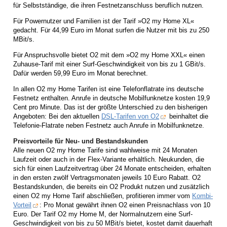
für Selbstständige, die ihren Festnetzanschluss beruflich nutzen.
Für Powernutzer und Familien ist der Tarif »O2 my Home XL«
gedacht. Für 44,99 Euro im Monat surfen die Nutzer mit bis zu 250
MBit/s.
Für Anspruchsvolle bietet O2 mit dem »O2 my Home XXL« einen
Zuhause-Tarif mit einer Surf-Geschwindigkeit von bis zu 1 GBit/s.
Dafür werden 59,99 Euro im Monat berechnet.
In allen O2 my Home Tarifen ist eine Telefonflatrate ins deutsche
Festnetz enthalten. Anrufe in deutsche Mobilfunknetze kosten 19,9
Cent pro Minute. Das ist der größte Unterschied zu den bisherigen
Angeboten: Bei den aktuellen
DSL-Tarifen von O2
beinhaltet die
Telefonie-Flatrate neben Festnetz auch Anrufe in Mobilfunknetze.
Preisvorteile für Neu- und Bestandskunden
Alle neuen O2 my Home Tarife sind wahlweise mit 24 Monaten
Laufzeit oder auch in der Flex-Variante erhältlich. Neukunden, die
sich für einen Laufzeitvertrag über 24 Monate entscheiden, erhalten
in den ersten zwölf Vertragsmonaten jeweils 10 Euro Rabatt. O2
Bestandskunden, die bereits ein O2 Produkt nutzen und zusätzlich
einen O2 my Home Tarif abschließen, profitieren immer vom
Kombi-
Vorteil
: Pro Monat gewährt ihnen O2 einen Preisnachlass von 10
Euro. Der Tarif O2 my Home M, der Normalnutzern eine Surf-
Geschwindigkeit von bis zu 50 MBit/s bietet, kostet damit dauerhaft