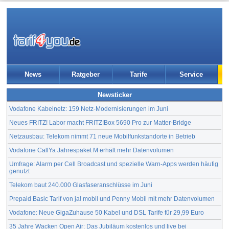
News
Ratgeber
Tarife
Service
Newsticker
Vodafone Kabelnetz: 159 Netz-Modernisierungen im Juni
Neues FRITZ! Labor macht FRITZ!Box 5690 Pro zur Matter-Bridge
Netzausbau: Telekom nimmt 71 neue Mobilfunkstandorte in Betrieb
Vodafone CallYa Jahrespaket M erhält mehr Datenvolumen
Umfrage: Alarm per Cell Broadcast und spezielle Warn-Apps werden häufig
genutzt
Telekom baut 240.000 Glasfaseranschlüsse im Juni
Prepaid Basic Tarif von ja! mobil und Penny Mobil mit mehr Datenvolumen
Vodafone: Neue GigaZuhause 50 Kabel und DSL Tarife für 29,99 Euro
35 Jahre Wacken Open Air: Das Jubiläum kostenlos und live bei