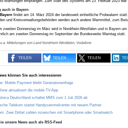
st-Warnungen empfangen. Zum Start des Systems am 23. Februar 2023 war 
 auch in Bayern
Bayern
findet am 14. März 2024 der landesweit einheitliche Probealarm stat
en und Kreisverwaltungsbehörden werden auch andere Warnmittel, zum Beispi
m zweiten Donnerstag im März wird in Nordrhein-Westfalen und in Bayern um
jährlich am zweiten Donnerstag im September der Bundesweite Warntag statt.
 u.a. Mitteilungen von Land Nordrhein-Westfalen, Vodafone
TEILEN
TEILEN
TEILEN
TE
ews können Sie auch interessieren
ie: Mobile Payment bleibt Generationenfrage
fone aktualisiert die mobile TV-App
fónica Deutschland schaltet MMS zum 1 Juli 2026 ab
sche Telekom startet Handysammelcenter mit neuem Partner
om: Zwei Drittel zahlen inzwischen mit Smartphone oder Smartwatch
ie unsere News auch als RSS-Feed