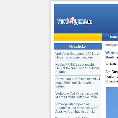
Home
tarif4you
Newsticker
Warnta
Vodafone Kabelnetz: 159 Netz-
Nordrhe
Modernisierungen im Juni
12. März
Neues FRITZ! Labor macht
FRITZ!Box 5690 Pro zur Matter-
Am Don
Bridge
heulen.
Netzausbau: Telekom nimmt 71
Broadca
neue Mobilfunkstandorte in
Betrieb
Vodafone CallYa Jahrespaket
M erhält mehr Datenvolumen
Umfrage: Alarm per Cell
Broadcast und spezielle Warn-
Apps werden häufig genutzt