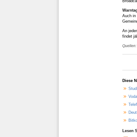
Broadca
Warntag
Auch in
Gemeind
An jede
findet 
Quellen:
Diese N
Stud
Voda
Tele
Deut
Bitk
Lesen S