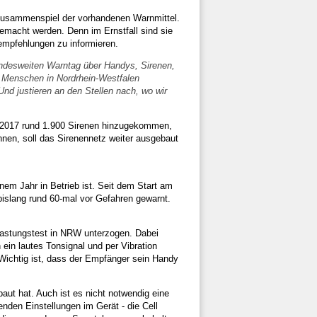
Zusammenspiel der vorhandenen Warnmittel.
emacht werden. Denn im Ernstfall sind sie
sempfehlungen zu informieren.
ndesweiten Warntag über Handys, Sirenen,
n Menschen in Nordrhein-Westfalen
Und justieren an den Stellen nach, wo wir
it 2017 rund 1.900 Sirenen hinzugekommen,
nen, soll das Sirenennetz weiter ausgebaut
nem Jahr in Betrieb ist. Seit dem Start am
bislang rund 60-mal vor Gefahren gewarnt.
lastungstest in NRW unterzogen. Dabei
ein lautes Tonsignal und per Vibration
. Wichtig ist, dass der Empfänger sein Handy
ut hat. Auch ist es nicht notwendig eine
nden Einstellungen im Gerät - die Cell