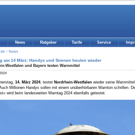
News
Ratgeber
Tarife
Service
Imp
.de
>
News
g am 14 März: Handys und Sirenen heulen wieder
in-Westfalen und Bayern testen Warnmittel
 2024
nerstag,
14. März 2024
, testet
Nordrhein-Westfalen
wieder seine Warnmittel
 Auch Millionen Handys sollen mit einem unüberhörbaren Warnton schrillen. 
st« wird beim landesweiten Warntag 2024 ebenfalls getestet.