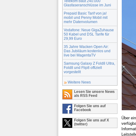
Telekom baut 240.000
Glasfaseranschlüsse im Juni
Prepaid Basic Tarif von ja!
mobil und Penny Mobil mit
mehr Datenvolumen
Vodafone: Neue GigaZuhause
50 Kabel und DSL Tarife für
29,99 Euro
35 Jahre Wacken Open Air:
Das Jubiläum kostenlos und
live bei MagentaTV
Samsung Galaxy Z Fold8 Ultra,
Fold8 und Flip8 offiziell
vorgestellt
Weitere News
Lesen Sie unsere News
als RSS Feed
Folgen Sie uns auf
Facebook
Über ei
Folgen Sie uns auf X
verfügb
(twitter)
Informat
Leitstel