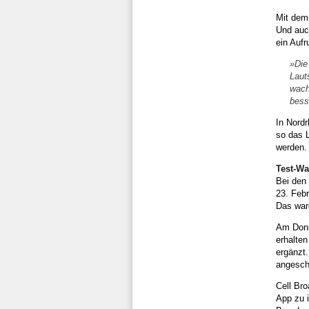
Mit dem
Und auc
ein Aufr
»Die
Laut
wach
bess
In Nord
so das 
werden.
Test-Wa
Bei den
23. Febr
Das war
Am Donn
erhalten
ergänzt.
angescha
Cell Bro
App zu i