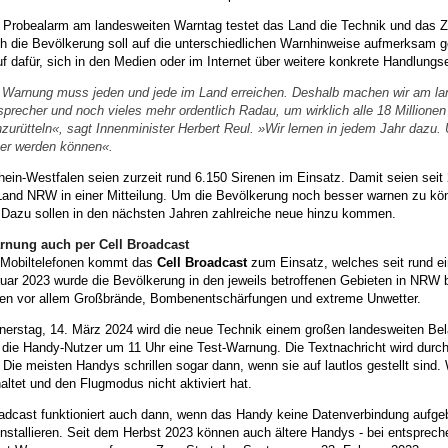
 Probealarm am landesweiten Warntag testet das Land die Technik und das 
h die Bevölkerung soll auf die unterschiedlichen Warnhinweise aufmerksam g
uf dafür, sich in den Medien oder im Internet über weitere konkrete Handlung
 Warnung muss jeden und jede im Land erreichen. Deshalb machen wir am la
sprecher und noch vieles mehr ordentlich Radau, um wirklich alle 18 Millione
zurütteln«, sagt Innenminister Herbert Reul. »Wir lernen in jedem Jahr dazu. 
er werden können«.
rhein-Westfalen seien zurzeit rund 6.150 Sirenen im Einsatz. Damit seien se
Land NRW in einer Mitteilung. Um die Bevölkerung noch besser warnen zu kön
 Dazu sollen in den nächsten Jahren zahlreiche neue hinzu kommen.
rnung auch per Cell Broadcast
 Mobiltelefonen kommt das
Cell Broadcast
zum Einsatz, welches seit rund ei
uar 2023 wurde die Bevölkerung in den jeweils betroffenen Gebieten in NRW 
en vor allem Großbrände, Bombenentschärfungen und extreme Unwetter.
erstag, 14. März 2024 wird die neue Technik einem großen landesweiten Be
 die Handy-Nutzer um 11 Uhr eine Test-Warnung. Die Textnachricht wird durch 
 Die meisten Handys schrillen sogar dann, wenn sie auf lautlos gestellt sind
ltet und den Flugmodus nicht aktiviert hat.
adcast funktioniert auch dann, wenn das Handy keine Datenverbindung aufgeba
nstallieren. Seit dem Herbst 2023 können auch ältere Handys - bei entspreche