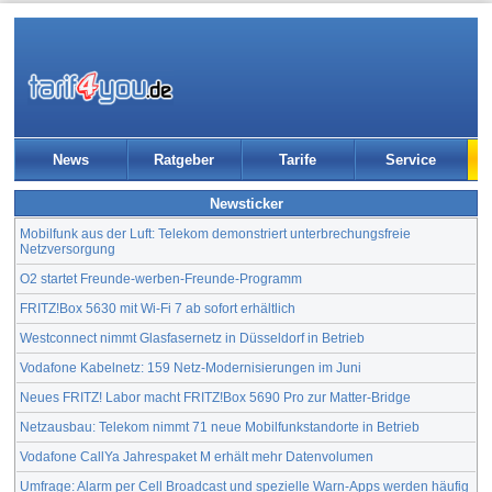
News
Ratgeber
Tarife
Service
Newsticker
Mobilfunk aus der Luft: Telekom demonstriert unterbrechungsfreie
Netzversorgung
O2 startet Freunde-werben-Freunde-Programm
FRITZ!Box 5630 mit Wi-Fi 7 ab sofort erhältlich
Westconnect nimmt Glasfasernetz in Düsseldorf in Betrieb
Vodafone Kabelnetz: 159 Netz-Modernisierungen im Juni
Neues FRITZ! Labor macht FRITZ!Box 5690 Pro zur Matter-Bridge
Netzausbau: Telekom nimmt 71 neue Mobilfunkstandorte in Betrieb
Vodafone CallYa Jahrespaket M erhält mehr Datenvolumen
Umfrage: Alarm per Cell Broadcast und spezielle Warn-Apps werden häufig