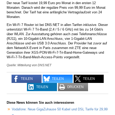
Der neue Tarif kostet 19,99 Euro pro Monat in den ersten 12
Monaten. Danach wird der reguläre Preis von 99,99 Euro im Monat
berechnet. Der Tarif hat eine anfängliche Vertragslaufzeit von 24
Monaten.
Ein Wi-Fi 7 Router ist bei DNS:NET in allen Tarifen inklusive. Dieser
unterstützt Wi-Fi 7 Tri-Band (2,4 / 5 / 6 GHz) mit bis zu 14 Gbit/s
über WLAN. Zur Ausstattung gehören auch zwei Telefonanschlüsse
(RJ11), ein 10-Gigabit-LAN Anschluss, vier 1-Gigabit-LAN
Anschlüsse und ein USB 3.0 Anschluss. Der Provider hat zuvor auf
dem NetworkX-Event in Paris zusammen mit ZTE eine neue
Generation ihrer XGS-PON-Wi-Fi-7-Tri-Band-Home-Gateways und
Wi-Fi-7-Tri-Band-Mesh-Access-Points vorgestellt.
Quelle: Mitteilung von DNS:NET
TEILEN
TEILEN
TEILEN
TEILEN
DRUCKEN
Diese News können Sie auch interessieren
Vodafone: Neue GigaZuhause 50 Kabel und DSL Tarife für 29,99