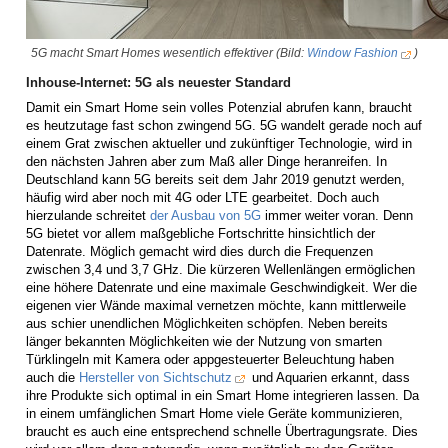
5G macht Smart Homes wesentlich effektiver (Bild:
Window Fashion
)
Inhouse-Internet: 5G als neuester Standard
Damit ein Smart Home sein volles Potenzial abrufen kann, braucht
es heutzutage fast schon zwingend 5G. 5G wandelt gerade noch auf
einem Grat zwischen aktueller und zukünftiger Technologie, wird in
den nächsten Jahren aber zum Maß aller Dinge heranreifen. In
Deutschland kann 5G bereits seit dem Jahr 2019 genutzt werden,
häufig wird aber noch mit 4G oder LTE gearbeitet. Doch auch
hierzulande schreitet
der Ausbau von 5G
immer weiter voran. Denn
5G bietet vor allem maßgebliche Fortschritte hinsichtlich der
Datenrate. Möglich gemacht wird dies durch die Frequenzen
zwischen 3,4 und 3,7 GHz. Die kürzeren Wellenlängen ermöglichen
eine höhere Datenrate und eine maximale Geschwindigkeit. Wer die
eigenen vier Wände maximal vernetzen möchte, kann mittlerweile
aus schier unendlichen Möglichkeiten schöpfen. Neben bereits
länger bekannten Möglichkeiten wie der Nutzung von smarten
Türklingeln mit Kamera oder appgesteuerter Beleuchtung haben
auch die
Hersteller von Sichtschutz
und Aquarien erkannt, dass
ihre Produkte sich optimal in ein Smart Home integrieren lassen. Da
in einem umfänglichen Smart Home viele Geräte kommunizieren,
braucht es auch eine entsprechend schnelle Übertragungsrate. Dies