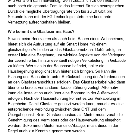
wird vor allem dann notwendig, wenn zusätzlich zu den Geräten
auch noch die gesamte Familie das Internet für sich beanspruchen.
Durch die mögliche Übertragungsrate von bis zu 10 Gbit pro
Sekunde kann mit der 5G-Technologie stets eine konstante
Vernetzung aufrechterhalten bleiben.
Wie kommt die Glasfaser ins Haus?
Sowohl beim Renovieren als auch beim Bauen eines Wohnheimes,
bietet sich die Aufrüstung auf ein Smart Home mit einem
gleichzeitigen Anbinden an das Glasfasernetz an. Dafür erfolgt in
erster Linie eine Begehung, um wichtige Aspekte von der Verlegung
der Leerrohre bis hin zur eventuell nötigen Verkabelung im Gebäude
zu klären. Wer sich in der Bauphase befindet, sollte die
Hausbegehung möglichst früh hinter sich bringen. So kann die
Planung des Baus direkt unter Berücksichtigung der Anforderungen
an den Glasfaseranschluss erfolgen. Das Glasfaserkabel wird dann
über eine bereits vorhandene Hauseinführung verlegt. Alternativ
kann die Installation auch über eine Bohrung in der Außenwand
erfolgen. Nach der Hauseinführung kommt es zur Verkabelung im
Eigenheim. Damit Glasfaser genutzt werden kann, braucht es eine
entsprechende Verbindung zwischen dem ONT und dem
Übergabepunkt. Beim Glasfaserausbau als Mieter muss vorab die
Genehmigung des Vermieters oder der Hausverwaltung eingeholt
werden. Bekommen Mieter hier eine Absage, muss diese in der
Regel auch zur Kenntnis genommen werden.