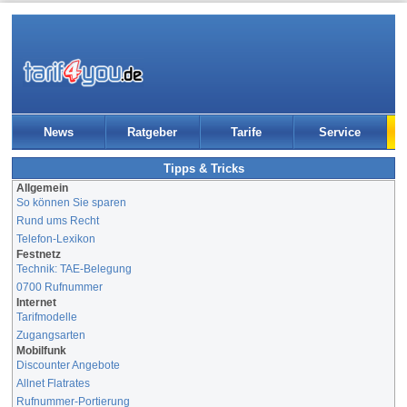
News
Ratgeber
Tarife
Service
Tipps & Tricks
Allgemein
So können Sie sparen
Rund ums Recht
Telefon-Lexikon
Festnetz
Technik: TAE-Belegung
0700 Rufnummer
Internet
Tarifmodelle
Zugangsarten
Mobilfunk
Discounter Angebote
Allnet Flatrates
Rufnummer-Portierung