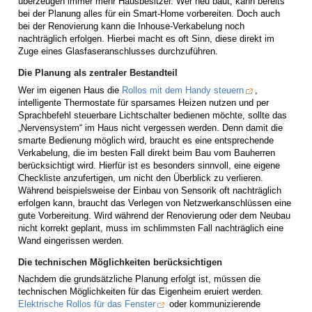
überzeugen immer mehr Hausbesitzer. Wer neu baut, kann bereits
bei der Planung alles für ein Smart-Home vorbereiten. Doch auch
bei der Renovierung kann die Inhouse-Verkabelung noch
nachträglich erfolgen. Hierbei macht es oft Sinn, diese direkt im
Zuge eines Glasfaseranschlusses durchzuführen.
Die Planung als zentraler Bestandteil
Wer im eigenen Haus die
Rollos mit dem Handy steuern
,
intelligente Thermostate für sparsames Heizen nutzen und per
Sprachbefehl steuerbare Lichtschalter bedienen möchte, sollte das
„Nervensystem“ im Haus nicht vergessen werden. Denn damit die
smarte Bedienung möglich wird, braucht es eine entsprechende
Verkabelung, die im besten Fall direkt beim Bau vom Bauherren
berücksichtigt wird. Hierfür ist es besonders sinnvoll, eine eigene
Checkliste anzufertigen, um nicht den Überblick zu verlieren.
Während beispielsweise der Einbau von Sensorik oft nachträglich
erfolgen kann, braucht das Verlegen von Netzwerkanschlüssen eine
gute Vorbereitung. Wird während der Renovierung oder dem Neubau
nicht korrekt geplant, muss im schlimmsten Fall nachträglich eine
Wand eingerissen werden.
Die technischen Möglichkeiten berücksichtigen
Nachdem die grundsätzliche Planung erfolgt ist, müssen die
technischen Möglichkeiten für das Eigenheim eruiert werden.
Elektrische Rollos für das Fenster
oder kommunizierende