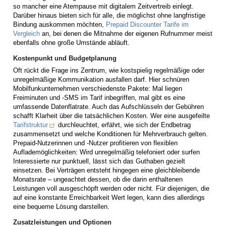
so mancher eine Atempause mit digitalem Zeitvertreib einlegt.
Darüber hinaus bieten sich für alle, die möglichst ohne langfristige
Bindung auskommen möchten,
Prepaid Discounter Tarife im
Vergleich
an, bei denen die Mitnahme der eigenen Rufnummer meist
ebenfalls ohne große Umstände abläuft.
Kostenpunkt und Budgetplanung
Oft rückt die Frage ins Zentrum, wie kostspielig regelmäßige oder
unregelmäßige Kommunikation ausfallen darf. Hier schnüren
Mobilfunkunternehmen verschiedenste Pakete: Mal liegen
Freiminuten und -SMS im Tarif inbegriffen, mal gibt es eine
umfassende Datenflatrate. Auch das Aufschlüsseln der Gebühren
schafft Klarheit über die tatsächlichen Kosten. Wer eine ausgefeilte
Tarifstruktur
durchleuchtet, erfährt, wie sich der Endbetrag
zusammensetzt und welche Konditionen für Mehrverbrauch gelten.
Prepaid-Nutzerinnen und -Nutzer profitieren von flexiblen
Auflademöglichkeiten: Wird unregelmäßig telefoniert oder surfen
Interessierte nur punktuell, lässt sich das Guthaben gezielt
einsetzen. Bei Verträgen entsteht hingegen eine gleichbleibende
Monatsrate – ungeachtet dessen, ob die darin enthaltenen
Leistungen voll ausgeschöpft werden oder nicht. Für diejenigen, die
auf eine konstante Erreichbarkeit Wert legen, kann dies allerdings
eine bequeme Lösung darstellen.
Zusatzleistungen und Optionen