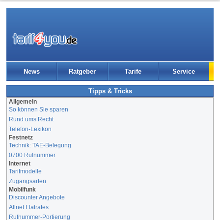
News
Ratgeber
Tarife
Service
Tipps & Tricks
Allgemein
So können Sie sparen
Rund ums Recht
Telefon-Lexikon
Festnetz
Technik: TAE-Belegung
0700 Rufnummer
Internet
Tarifmodelle
Zugangsarten
Mobilfunk
Discounter Angebote
Allnet Flatrates
Rufnummer-Portierung