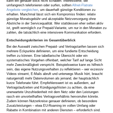
kann ein genauer Blick nicht schaden. Interessierte, die
umfangreich telefonieren oder surfen, sollten
Allnet-Flatrate
Angebote vergleichen
, um dauerhaft günstige Konditionen zu
erhalten. Manchmal lässt sich ein Kompromiss finden: relativ
günstige Monatsgebühr und akzeptable Netzversorgung ohne
Abstriche in der Servicequalität. Wer stattdessen eher selten aktiv
ist, greift womöglich zur Prepaid-Variante, um nur in den Monaten zu
zahlen, die tatsächlich eine intensivere Kommunikation erfordern.
Entscheidungskriterien im Gesamtüberblick
Bei der Auswahl zwischen Prepaid- und Vertragstarifen lassen sich
mehrere Eckpunkte definieren, um eine fundierte Entscheidung
treffen zu können. Eine tabellarische Übersicht oder ein
systematisches Vorgehen offenbart, welcher Tarif auf lange Sicht
mehr Zweckmäßigkeit verspricht. Beispielsweise kann es hilfreich
sein, das eigene Nutzungsverhalten zu reflektieren – wer exzessiv
Videos streamt, E-Mails abruft und unterwegs Musik hört, braucht
naturgemäß mehr Datenvolumen als jemand, der hauptsächlich
kurze Telefonate führt. Empfehlenswert ist es außerdem, auf
Vertragslaufzeiten und Kündigungsfristen zu achten, da eine
unerwartete Unzufriedenheit mit dem Netz oder den Leistungen
rasch ein unvorteilhaftes Vertragsverhältnis hervorrufen könnte.
Zudem können Nutzerkreise genauer definieren, ob besondere
Zusatzleistungen – etwa EU-Roaming im vollen Umfang oder
Rabatte in Kombination mit anderen Diensten – erforderlich sind.