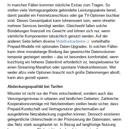
In manchen Fällen kommen nützliche Extras zum Tragen. So
stellen viele Vertragsangebote gebündelte Leistungspakete bereit,
damit parallel ein Festnetzanschluss oder gar TV-Optionen buchbar
sind. Dieses Gesamtpaket kann lohnenswert sein, wenn ohnehin
mehrere Services benötigt werden. Gleichwohl fallen solche
Bündelungen finanziell ins Gewicht und lohnen sich nur, wenn
sämtliche Komponenten tatsächlich genutzt werden. Auf der
anderen Seite liefern diverse
Mobilfunkanbieter
vorteilhafte
Prepaid-Modelle mit optionalen Daten-Upgrades. In solchen Fällen
kann ohne monatelange Bindung das gewünschte Datenvolumen
temporär gesteigert werden – das ist besonders komfortabel, wenn
kurzfristig ein höheres Datenlimit erforderlich ist, beispielsweise für
einen Streaming-Marathon oder spontane Videokonferenzen. Wer
weder allzu viele Optionen braucht noch große Datenmengen abruft,
kann also gezielt sparen.
Abdeckungsqualität bei Tarifen
Mitunter ist nicht nur der Preis entscheidend, sondern auch das
Versorgungsniveau in urbanen und ländlichen Gebieten. Zahlreiche
Kooperationsverträge mit Netzbetreibern stellen heute sicher, dass
Prepaid-Kundschaft und Vertragsnutzer gleichermaßen auf
ausgedehnte Netzabdeckung zugreifen können. Dennoch existieren
gelegentliche Unterschiede in der Priorisierung der Datenraten, wenn
das Netz stark ausgelastet ist. In Bezug auf langfristige Nutzung