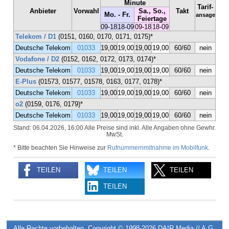
Minute
Tarif-
Anbieter
Vorwahl
Sa., So.,
Takt
Mo. - Fr.
ansage
Feiertage
09-18
18-09
09-18
18-09
Telekom / D1
(0151, 0160, 0170, 0171, 0175)*
Deutsche Telekom
01033
19,00
19,00
19,00
19,00
60/60
nein
Vodafone / D2
(0152, 0162, 0172, 0173, 0174)*
Deutsche Telekom
01033
19,00
19,00
19,00
19,00
60/60
nein
E-Plus
(01573, 01577, 01578, 0163, 0177, 0178)*
Deutsche Telekom
01033
19,00
19,00
19,00
19,00
60/60
nein
o2
(0159, 0176, 0179)*
Deutsche Telekom
01033
19,00
19,00
19,00
19,00
60/60
nein
Stand: 06.04.2026, 16:00
Alle Preise sind inkl.
Alle Angaben ohne Gewhr.
MwSt.
* Bitte beachten Sie Hinweise zur
Rufnummernmitnahme im Mobilfunk
.
TEILEN
TEILEN
TEILEN
TEILEN
Alle Rechte vorbehalten. Copyright © 1998-2026
DAIR Media // A.G.