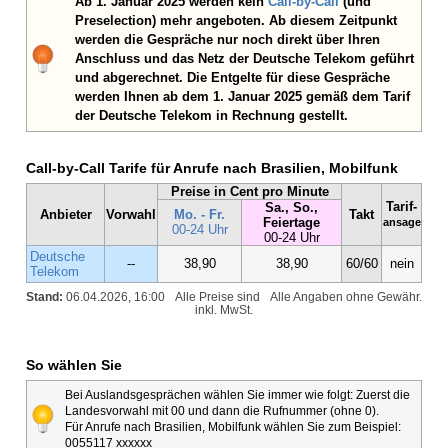
Ab 1. Januar 2025 werden kein
Call-by-Call
(und
Preselection) mehr angeboten. Ab diesem Zeitpunkt
werden die Gespräche nur noch direkt über Ihren
Anschluss und das Netz der Deutsche Telekom geführt
und abgerechnet. Die Entgelte für diese Gespräche
werden Ihnen ab dem 1. Januar 2025 gemäß dem Tarif
der Deutsche Telekom in Rechnung gestellt.
Call-by-Call Tarife für Anrufe nach Brasilien, Mobilfunk
Preise in Cent pro Minute
Tarif-
Sa., So.,
Anbieter
Vorwahl
Mo. - Fr.
Takt
Feiertage
ansage
00-24 Uhr
00-24 Uhr
Deutsche
--
38,90
38,90
60/60
nein
Telekom
Stand:
06.04.2026, 16:00
Alle Preise sind
Alle Angaben ohne Gewähr.
inkl. MwSt.
So wählen Sie
Bei Auslandsgesprächen wählen Sie immer wie folgt: Zuerst die
Landesvorwahl mit 00 und dann die Rufnummer (ohne 0).
Für Anrufe nach Brasilien, Mobilfunk wählen Sie zum Beispiel:
0055117 xxxxxx