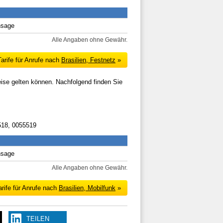
nsage
Alle Angaben ohne Gewähr.
arife für Anrufe nach
Brasilien, Festnetz
»
eise gelten können. Nachfolgend finden Sie
518, 0055519
nsage
Alle Angaben ohne Gewähr.
rife für Anrufe nach
Brasilien, Mobilfunk
»
TEILEN