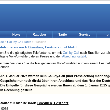
News
Ratgeber
Tarife
Service
Imp
.de
>
Call-by-Call Tarife
> Brasilien
telefonieren nach
Brasilien
, Festnetz und Mobil
den Sie die günstigsten Telefontarife, um mit
Call-by-Call
nach Brasilien zu tele
stigste Vor-Vorwahlen, deren Preise und den
Abrechnungstakt
.
eachten Sie, dass Sie die hier genannten Vor-Vorwahlen nur von einem Festn
können.
Ab 1. Januar 2025 werden kein Call-by-Call (und Preselection) mehr an
Gespräche nur noch direkt über Ihren Anschluss und das Netz der Deut
Die Entgelte für diese Gespräche werden Ihnen ab dem 1. Januar 2025 
in Rechnung gestellt.
ntarife für Anrufe nach
Brasilien, Festnetz
: 0055