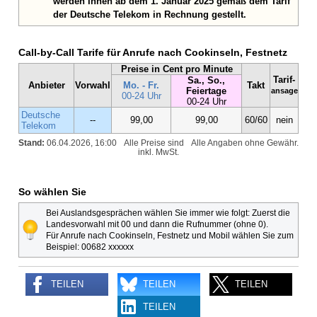
werden Ihnen ab dem 1. Januar 2025 gemäß dem Tarif
der Deutsche Telekom in Rechnung gestellt.
Call-by-Call Tarife für Anrufe nach Cookinseln, Festnetz
Preise in Cent pro Minute
Tarif-
Sa., So.,
Anbieter
Vorwahl
Mo. - Fr.
Takt
Feiertage
ansage
00-24 Uhr
00-24 Uhr
Deutsche
--
99,00
99,00
60/60
nein
Telekom
Stand:
06.04.2026, 16:00
Alle Preise sind
Alle Angaben ohne Gewähr.
inkl. MwSt.
So wählen Sie
Bei Auslandsgesprächen wählen Sie immer wie folgt: Zuerst die
Landesvorwahl mit 00 und dann die Rufnummer (ohne 0).
Für Anrufe nach Cookinseln, Festnetz und Mobil wählen Sie zum
Beispiel: 00682 xxxxxx
TEILEN
TEILEN
TEILEN
TEILEN