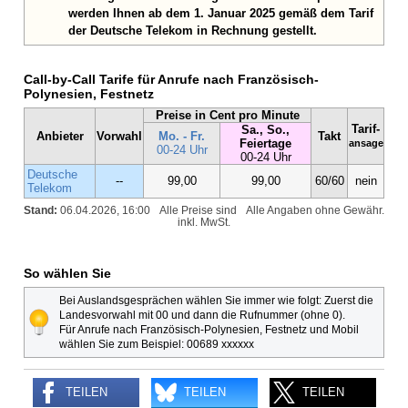
werden Ihnen ab dem 1. Januar 2025 gemäß dem Tarif
der Deutsche Telekom in Rechnung gestellt.
Call-by-Call Tarife für Anrufe nach Französisch-
Polynesien, Festnetz
Preise in Cent pro Minute
Tarif-
Sa., So.,
Anbieter
Vorwahl
Mo. - Fr.
Takt
Feiertage
ansage
00-24 Uhr
00-24 Uhr
Deutsche
--
99,00
99,00
60/60
nein
Telekom
Stand:
06.04.2026, 16:00
Alle Preise sind
Alle Angaben ohne Gewähr.
inkl. MwSt.
So wählen Sie
Bei Auslandsgesprächen wählen Sie immer wie folgt: Zuerst die
Landesvorwahl mit 00 und dann die Rufnummer (ohne 0).
Für Anrufe nach Französisch-Polynesien, Festnetz und Mobil
wählen Sie zum Beispiel: 00689 xxxxxx
TEILEN
TEILEN
TEILEN