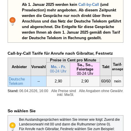
Ab 1. Januar 2025 werden kein
Call-by-Call
(und
Preselection) mehr angeboten. Ab diesem Zeitpunkt
werden die Gespräche nur noch direkt über Ihren
Anschluss und das Netz der Deutsche Telekom geführt
und abgerechnet. Die Entgelte für diese Gespräche
werden Ihnen ab dem 1. Januar 2025 gemäß dem Tarif
der Deutsche Telekom in Rechnung gestellt.
Call-by-Call Tarife für Anrufe nach Gibraltar, Festnetz
Preise in Cent pro Minute
Tarif-
Sa., So.,
Anbieter
Vorwahl
Mo. - Fr.
Takt
Feiertage
ansage
00-24 Uhr
00-24 Uhr
Deutsche
--
2,90
2,90
60/60
nein
Telekom
Stand:
06.04.2026, 16:00
Alle Preise sind
Alle Angaben ohne Gewähr.
inkl. MwSt.
So wählen Sie
Bei Auslandsgesprächen wählen Sie immer wie folgt: Zuerst die
Landesvorwahl mit 00 und dann die Rufnummer (ohne 0).
Für Anrufe nach Gibraltar, Festnetz wählen Sie zum Beispiel: