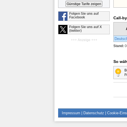
Folgen Sie uns auf
Facebook
Call-by
Folgen Sie uns auf X
(twitter)
Deutsc
+++ Anzeige +++
Stand:
0
So wäh
B
F
Impressum
|
Datenschutz
|
Cookie-Eins