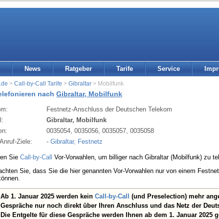
News
Ratgeber
Tarife
Service
Imp
.de
>
Call-by-Call Tarife
>
Gibraltar
> Mobilfunk
telefonieren nach
Gibraltar, Mobilfunk
om:
Festnetz-Anschluss der Deutschen Telekom
l:
Gibraltar, Mobilfunk
en:
0035054, 0035056, 0035057, 0035058
Anruf-Ziele:
-
Gibraltar, Festnetz
den Sie
Call-by-Call
Vor-Vorwahlen, um billiger nach Gibraltar (Mobilfunk) zu te
eachten Sie, dass Sie die hier genannten Vor-Vorwahlen nur von einem Festn
können.
Ab 1. Januar 2025 werden kein
Call-by-Call
(und Preselection) mehr ang
Gespräche nur noch direkt über Ihren Anschluss und das Netz der Deut
Die Entgelte für diese Gespräche werden Ihnen ab dem 1. Januar 2025 