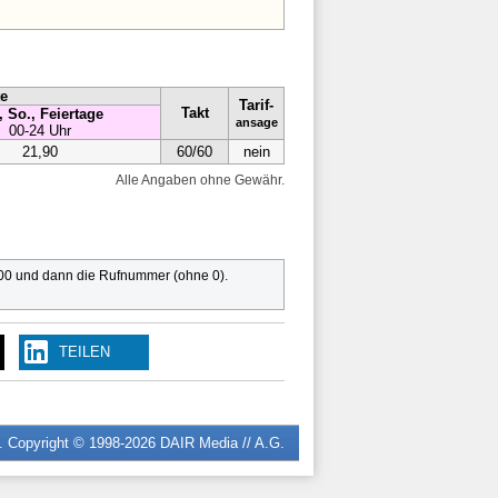
te
Tarif-
Takt
, So., Feiertage
ansage
00-24 Uhr
21,90
60/60
nein
Alle Angaben ohne Gewähr.
 00 und dann die Rufnummer (ohne 0).
TEILEN
n. Copyright © 1998-2026
DAIR Media // A.G.