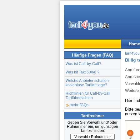
Home
tarif4you
Häufige Fragen (FAQ)
Billig 
Was ist Call-by-Call?
Anruf v
Was ist Takt 60/60 ?
Anrufzie
Welche Anbieter schalten
Vorwahl
kostenlose Tarifansage?
Weitere 
Richtlinien für Call-by-Call
Tarifübersichten
Hier fin
mehr FAQs
Bitte b
nutzen 
Tarifrechner
Geben Sie Vorwahl und/ oder
Rufnummer ein, um günstigen
Tarif zu finden: