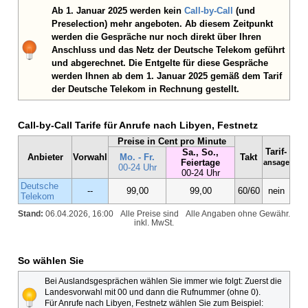
Ab 1. Januar 2025 werden kein
Call-by-Call
(und
Preselection) mehr angeboten. Ab diesem Zeitpunkt
werden die Gespräche nur noch direkt über Ihren
Anschluss und das Netz der Deutsche Telekom geführt
und abgerechnet. Die Entgelte für diese Gespräche
werden Ihnen ab dem 1. Januar 2025 gemäß dem Tarif
der Deutsche Telekom in Rechnung gestellt.
Call-by-Call Tarife für Anrufe nach Libyen, Festnetz
Preise in Cent pro Minute
Tarif-
Sa., So.,
Anbieter
Vorwahl
Mo. - Fr.
Takt
Feiertage
ansage
00-24 Uhr
00-24 Uhr
Deutsche
--
99,00
99,00
60/60
nein
Telekom
Stand:
06.04.2026, 16:00
Alle Preise sind
Alle Angaben ohne Gewähr.
inkl. MwSt.
So wählen Sie
Bei Auslandsgesprächen wählen Sie immer wie folgt: Zuerst die
Landesvorwahl mit 00 und dann die Rufnummer (ohne 0).
Für Anrufe nach Libyen, Festnetz wählen Sie zum Beispiel: