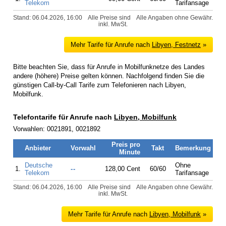
Telekom
Tarifansage
Stand: 06.04.2026, 16:00
Alle Preise sind
Alle Angaben ohne Gewähr.
inkl. MwSt.
Mehr Tarife für Anrufe nach
Libyen, Festnetz
»
Bitte beachten Sie, dass für Anrufe in Mobilfunknetze des Landes
andere (höhere) Preise gelten können. Nachfolgend finden Sie die
günstigen Call-by-Call Tarife zum Telefonieren nach Libyen,
Mobilfunk.
Telefontarife für Anrufe nach
Libyen, Mobilfunk
Vorwahlen: 0021891, 0021892
Preis pro
Anbieter
Vorwahl
Takt
Bemerkung
Minute
Deutsche
Ohne
1.
--
128,00 Cent
60/60
Telekom
Tarifansage
Stand: 06.04.2026, 16:00
Alle Preise sind
Alle Angaben ohne Gewähr.
inkl. MwSt.
Mehr Tarife für Anrufe nach
Libyen, Mobilfunk
»