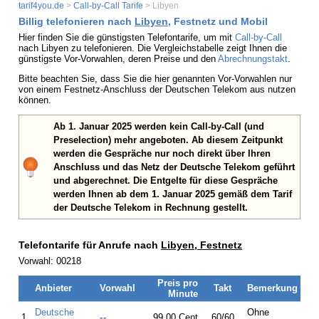
tarif4you.de
>
Call-by-Call Tarife
> Libyen
Billig telefonieren nach
Libyen
, Festnetz und Mobil
Hier finden Sie die günstigsten Telefontarife, um mit
Call-by-Call
nach Libyen zu telefonieren. Die Vergleichstabelle zeigt Ihnen die
günstigste Vor-Vorwahlen, deren Preise und den
Abrechnungstakt
.
Bitte beachten Sie, dass Sie die hier genannten Vor-Vorwahlen nur
von einem Festnetz-Anschluss der Deutschen Telekom aus nutzen
können.
Ab 1. Januar 2025 werden kein Call-by-Call (und
Preselection) mehr angeboten. Ab diesem Zeitpunkt
werden die Gespräche nur noch direkt über Ihren
Anschluss und das Netz der Deutsche Telekom geführt
und abgerechnet. Die Entgelte für diese Gespräche
werden Ihnen ab dem 1. Januar 2025 gemäß dem Tarif
der Deutsche Telekom in Rechnung gestellt.
Telefontarife für Anrufe nach
Libyen, Festnetz
Vorwahl: 00218
Preis pro
Anbieter
Vorwahl
Takt
Bemerkung
Minute
Deutsche
Ohne
1.
--
99,00 Cent
60/60